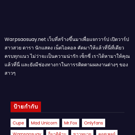
Warpsaosuay.net เว็บที่สร้างขึ้นมาเพื่อแจกวาร์ป เปิดวาร์ป
สาวสวย ดารา นักแสดง เน็ตไอดอล คัดมาให้แล้วที่นี่ที่เดียว
ครบทุกแนว ไม่ว่าจะเป็นความน่ารัก เซ็กซี่ เราได้หามาให้คุณ
แล้วที่นี่ และยังมีช่องทางกาในการรติดตามผลงานต่างๆ ของ
สาวๆ
ป้ายกำกับ
Cupe
Mad Unicorn
Mr.fox
Onlyfans
Warpsaosuay
ก็มาดิค้าบ
ขาวหมวย
คอสเพลย์