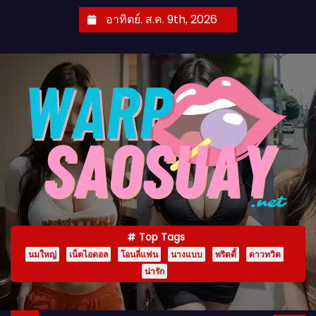
S
อาทิตย์. ส.ค. 9th, 2026
k
i
p
t
o
c
o
n
t
e
n
Top Tags
t
นมใหญ่
เน็ตไอดอล
โอนลี่แฟน
นางแบบ
พริตตี้
ดาวทวิต
น่ารัก