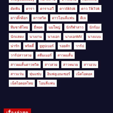
ดัดฟัน
ดารา
ดาราเอวี
ดาวtiktok
ดาว TikTok
ดาวติ๊กต็อก
ดาวทวิต
ดาวโอนลี่แฟน
ดีเจ
ทีมชาติไทย
ธี่หยด
นมใหญ่
นักกีฬาสาว
นักร้อง
นักแสดง
นางงาม
นางเอก
นางเอกMV
นางแบบ
น่ารัก
พริตตี้
ยูทูปเบอร์
รอยสัก
วาร์ป
วาร์ปสาวสวย
สตีมเมอร์
สาวผมสั้น
สาวผมสั้นดาวทวิต
สาวสวย
สาวหมวย
สาวอวบ
สาวแว่น
หุ่นแซ่บ
อินฟลูเอนเซอร์
เน็ตไอดอล
เน็ตไอดอลไทย
โอนลี่แฟน
เรื่องล่าสุด