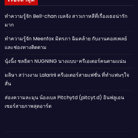
ทำความรู้จัก Bell-chan เบลจัง สาวเกาหลีที่เรื่องเธอน่ารัก
มาก
ทำความรู้จัก Meenfox มิตรภา ฉิมคล้าย กับงานคอสเพลย์
และช่องทางติดตาม
นุ้งนิ้ง ชลธิดา NUGNING นางแบบ-ครีเอเตอร์คนตามแน่น
มลิษา สว่างงาม Lalaririi ครีเอเตอร์สายแฟชั่น ที่ทำแฟนๆใจ
สั่น
ส่องความละมุน น้องเบล Pitchytd (pitcyt.d) อินฟลูเอน
เซอร์สายภาพสุดอาร์ต