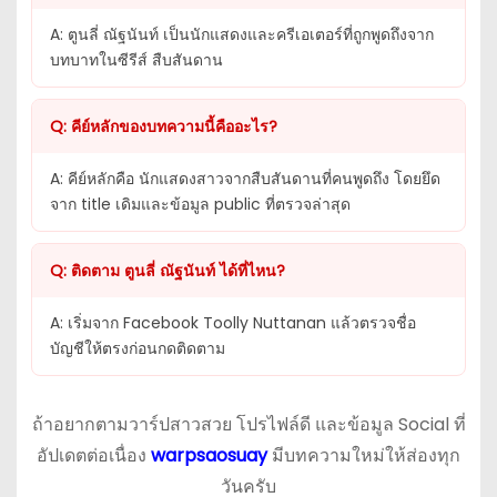
A: ตูนลี่ ณัฐนันท์ เป็นนักแสดงและครีเอเตอร์ที่ถูกพูดถึงจาก
บทบาทในซีรีส์ สืบสันดาน
Q: คีย์หลักของบทความนี้คืออะไร?
A: คีย์หลักคือ นักแสดงสาวจากสืบสันดานที่คนพูดถึง โดยยึด
จาก title เดิมและข้อมูล public ที่ตรวจล่าสุด
Q: ติดตาม ตูนลี่ ณัฐนันท์ ได้ที่ไหน?
A: เริ่มจาก Facebook Toolly Nuttanan แล้วตรวจชื่อ
บัญชีให้ตรงก่อนกดติดตาม
ถ้าอยากตามวาร์ปสาวสวย โปรไฟล์ดี และข้อมูล Social ที่
อัปเดตต่อเนื่อง
warpsaosuay
มีบทความใหม่ให้ส่องทุก
วันครับ