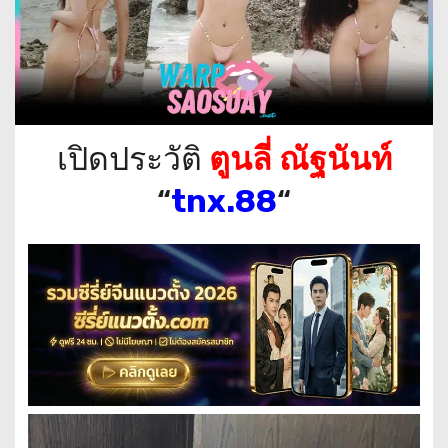
เปิดประวัติ
ตูนลี่ ณัฐนันท์
“
tnx.88
“