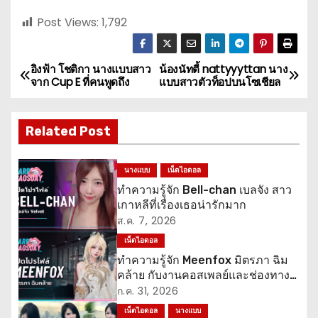
Post Views:
1,792
อิงฟ้า โชติกา นางแบบสาว
น้องนัทตี้ nattyyyttan นาง
แ
จาก Cup E ที่คนพูดถึง
แบบสาวตัวท็อปบนโซเชียล
น
Related Post
ะ
แ
นางแบบ
เน็ตไอดอล
ทำความรู้จัก Bell-chan เบลจัง สาว
น
เกาหลีที่เรื่องเธอน่ารักมาก
ว
ส.ค. 7, 2026
เน็ตไอดอล
เ
ทำความรู้จัก Meenfox มิตรภา ฉิม
คล้าย กับงานคอสเพลย์และช่องทาง
รื่
ติดตาม
ก.ค. 31, 2026
อ
เน็ตไอดอล
นางแบบ