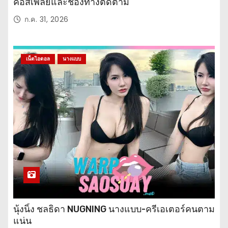
คอสเพลย์และช่องทางติดตาม
ก.ค. 31, 2026
เน็ตไอดอล
นางแบบ
นุ้งนิ้ง ชลธิดา NUGNING นางแบบ-ครีเอเตอร์คนตาม
แน่น