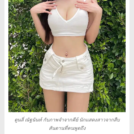
ตูนลี่ ณัฐนันท์ กับภาพจำจากคีย์ นักแสดงสาวจากสืบ
สันดานที่คนพูดถึง