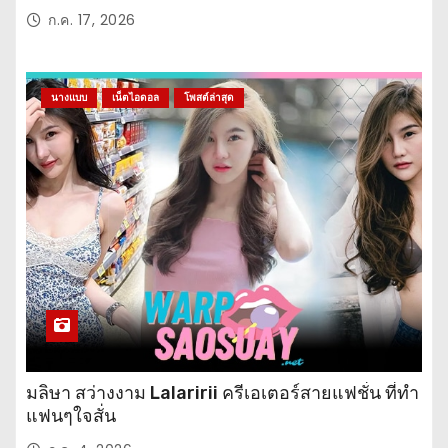
ก.ค. 17, 2026
นางแบบ
เน็ตไอดอล
โพสต์ล่าสุด
มลิษา สว่างงาม Lalaririi ครีเอเตอร์สายแฟชั่น ที่ทำ
แฟนๆใจสั่น