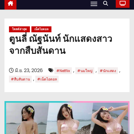
โพสต์ล่าสุด
เน็ตไอดอล
ตูนลี่ ณัฐนันท์ นักแสดงสาว
จากสืบสันดาน
มิ.ย. 23, 2026
,
,
,
#Netflix
#นมใหญ่
#นักแสดง
,
#สืบสันดาน
#เน็ตไอดอล