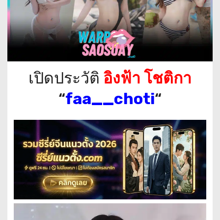
เปิดประวัติ
อิงฟ้า โชติกา
“
faa__choti
“