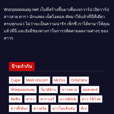
Warpsaosuay.net เว็บที่สร้างขึ้นมาเพื่อแจกวาร์ป เปิดวาร์ป
สาวสวย ดารา นักแสดง เน็ตไอดอล คัดมาให้แล้วที่นี่ที่เดียว
ครบทุกแนว ไม่ว่าจะเป็นความน่ารัก เซ็กซี่ เราได้หามาให้คุณ
แล้วที่นี่ และยังมีช่องทางกาในการรติดตามผลงานต่างๆ ของ
สาวๆ
ป้ายกำกับ
Cupe
Mad Unicorn
Mr.fox
Onlyfans
Warpsaosuay
ก็มาดิค้าบ
ขาวหมวย
คอสเพลย์
ดัดฟัน
ดารา
ดาราเอวี
ดาวtiktok
ดาว TikTok
ดาวติ๊กต็อก
ดาวทวิต
ดาวโอนลี่แฟน
ดีเจ