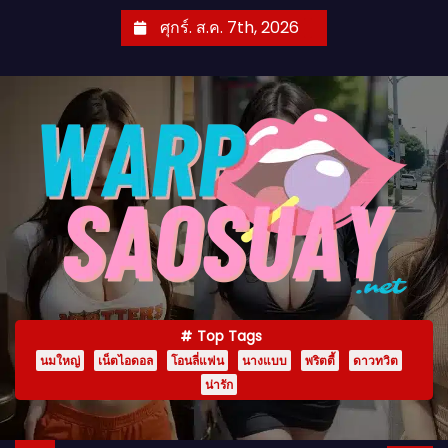
S
ศุกร์. ส.ค. 7th, 2026
k
i
p
t
o
c
o
n
t
e
n
Top Tags
t
นมใหญ่
เน็ตไอดอล
โอนลี่แฟน
นางแบบ
พริตตี้
ดาวทวิต
น่ารัก