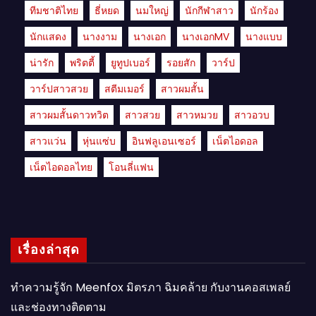
ทีมชาติไทย
ธี่หยด
นมใหญ่
นักกีฬาสาว
นักร้อง
นักแสดง
นางงาม
นางเอก
นางเอกMV
นางแบบ
น่ารัก
พริตตี้
ยูทูปเบอร์
รอยสัก
วาร์ป
วาร์ปสาวสวย
สตีมเมอร์
สาวผมสั้น
สาวผมสั้นดาวทวิต
สาวสวย
สาวหมวย
สาวอวบ
สาวแว่น
หุ่นแซ่บ
อินฟลูเอนเซอร์
เน็ตไอดอล
เน็ตไอดอลไทย
โอนลี่แฟน
เรื่องล่าสุด
ทำความรู้จัก Meenfox มิตรภา ฉิมคล้าย กับงานคอสเพลย์
และช่องทางติดตาม