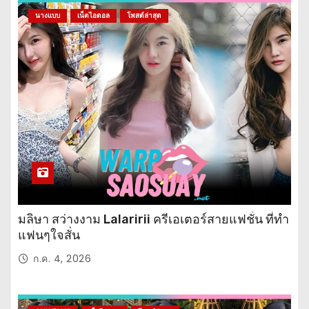
นางแบบ
เน็ตไอดอล
โพสต์ล่าสุด
มลิษา สว่างงาม Lalaririi ครีเอเตอร์สายแฟชั่น ที่ทำ
แฟนๆใจสั่น
ก.ค. 4, 2026