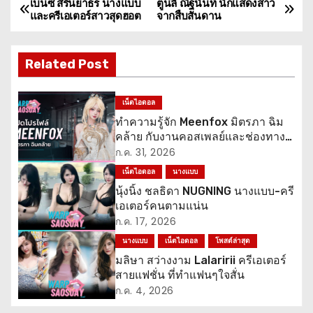
เบนซ์ สิรินยาธร นางแบบ
ตูนลี่ ณัฐนันท์ นักแสดงสาว
แ
และครีเอเตอร์สาวสุดฮอต
จากสืบสันดาน
น
Related Post
ะ
แ
เน็ตไอดอล
ทำความรู้จัก Meenfox มิตรภา ฉิม
น
คล้าย กับงานคอสเพลย์และช่องทาง
ติดตาม
ว
ก.ค. 31, 2026
เน็ตไอดอล
นางแบบ
เ
นุ้งนิ้ง ชลธิดา NUGNING นางแบบ-ครี
เอเตอร์คนตามแน่น
รื่
ก.ค. 17, 2026
อ
นางแบบ
เน็ตไอดอล
โพสต์ล่าสุด
มลิษา สว่างงาม Lalaririi ครีเอเตอร์
ง
สายแฟชั่น ที่ทำแฟนๆใจสั่น
ก.ค. 4, 2026