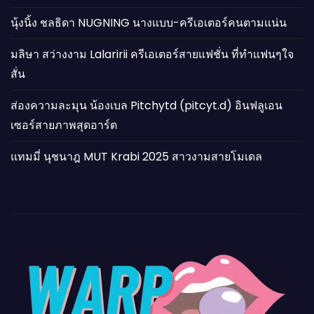
นุ้งนิ้ง ชลธิดา NUGNING นางแบบ-ครีเอเตอร์คนตามแน่น
มลิษา สว่างงาม Lalaririi ครีเอเตอร์สายแฟชั่น ที่ทำแฟนๆใจ
สั่น
ส่องความละมุน น้องเบล Pitchytd (pitcyt.d) อินฟลูเอน
เซอร์สายภาพสุดอาร์ต
แทมมี่ นุชนาฎ MUT Krabi 2025 สาวงามสายโมเดล