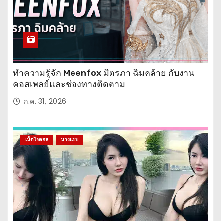
ทำความรู้จัก Meenfox มิตรภา ฉิมคล้าย กับงาน
คอสเพลย์และช่องทางติดตาม
ก.ค. 31, 2026
เน็ตไอดอล
นางแบบ