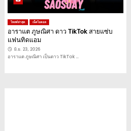
โพสต์ล่าสุด
เน็ตไอดอล
อาราแต ภูษณิศา ดาว TikTok สายแซ่บ
แฟนทิดแอม
มิ.ย. 23, 2026
อาราแต ภูษณิศา เป็นดาว TikTok …