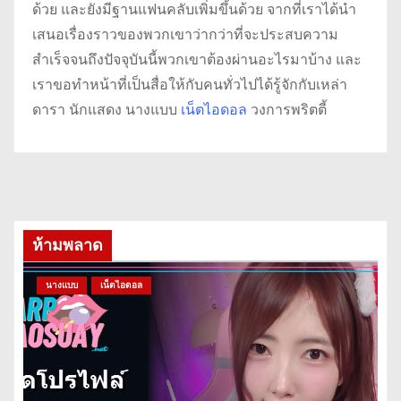
ด้วย และยังมีฐานแฟนคลับเพิ่มขึ้นด้วย จากที่เราได้นำ
เสนอเรื่องราวของพวกเขาว่ากว่าที่จะประสบความ
สำเร็จจนถึงปัจจุบันนี้พวกเขาต้องผ่านอะไรมาบ้าง และ
เราขอทำหน้าที่เป็นสื่อให้กับคนทั่วไปได้รู้จักกับเหล่า
ดารา นักแสดง นางแบบ
เน็ตไอดอล
วงการพริตตี้
ห้ามพลาด
นางแบบ
เน็ตไอดอล