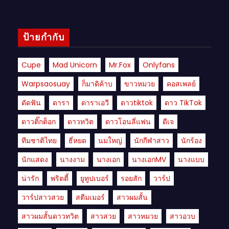
ป้ายกำกับ
Cupe
Mad Unicorn
Mr.fox
Onlyfans
Warpsaosuay
ก็มาดิค้าบ
ขาวหมวย
คอสเพลย์
ดัดฟัน
ดารา
ดาราเอวี
ดาวtiktok
ดาว TikTok
ดาวติ๊กต็อก
ดาวทวิต
ดาวโอนลี่แฟน
ดีเจ
ทีมชาติไทย
ธี่หยด
นมใหญ่
นักกีฬาสาว
นักร้อง
นักแสดง
นางงาม
นางเอก
นางเอกMV
นางแบบ
น่ารัก
พริตตี้
ยูทูปเบอร์
รอยสัก
วาร์ป
วาร์ปสาวสวย
สตีมเมอร์
สาวผมสั้น
สาวผมสั้นดาวทวิต
สาวสวย
สาวหมวย
สาวอวบ