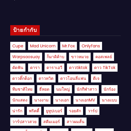
ป้ายกำกับ
Cupe
Mad Unicorn
Mr.fox
Onlyfans
Warpsaosuay
ก็มาดิค้าบ
ขาวหมวย
คอสเพลย์
ดัดฟัน
ดารา
ดาราเอวี
ดาวtiktok
ดาว TikTok
ดาวติ๊กต็อก
ดาวทวิต
ดาวโอนลี่แฟน
ดีเจ
ทีมชาติไทย
ธี่หยด
นมใหญ่
นักกีฬาสาว
นักร้อง
นักแสดง
นางงาม
นางเอก
นางเอกMV
นางแบบ
น่ารัก
พริตตี้
ยูทูปเบอร์
รอยสัก
วาร์ป
วาร์ปสาวสวย
สตีมเมอร์
สาวผมสั้น