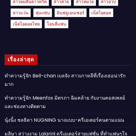
สาวผมสั้นดาวทวิต
สาวสวย
สาวหมวย
สาวอวบ
สาวแว่น
หุ่นแซ่บ
อินฟลูเอนเซอร์
เน็ตไอดอล
เน็ตไอดอลไทย
โอนลี่แฟน
เรื่องล่าสุด
ทำความรู้จัก Bell-chan เบลจัง สาวเกาหลีที่เรื่องเธอน่ารัก
มาก
ทำความรู้จัก Meenfox มิตรภา ฉิมคล้าย กับงานคอสเพลย์
และช่องทางติดตาม
นุ้งนิ้ง ชลธิดา NUGNING นางแบบ-ครีเอเตอร์คนตามแน่น
มลิษา สว่างงาม Lalaririi ครีเอเตอร์สายแฟชั่น ที่ทำแฟนๆใจ