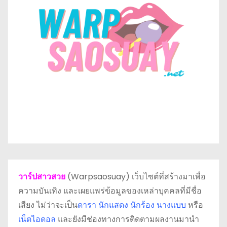
วาร์ปสาวสวย
(Warpsaosuay) เว็บไซต์ที่สร้างมาเพื่อ
ความบันเทิง และเผยแพร่ข้อมูลของเหล่าบุคคลที่มีชื่อ
เสียง ไม่ว่าจะเป็น
ดารา
นักแสดง นักร้อง นางแบบ
หรือ
เน็ตไอดอล
และยังมีช่องทางการติดตามผลงานมานำ