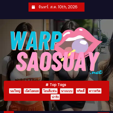
S
จันทร์. ส.ค. 10th, 2026
k
i
p
t
o
c
o
n
t
e
n
Top Tags
t
นมใหญ่
เน็ตไอดอล
โอนลี่แฟน
นางแบบ
พริตตี้
ดาวทวิต
น่ารัก