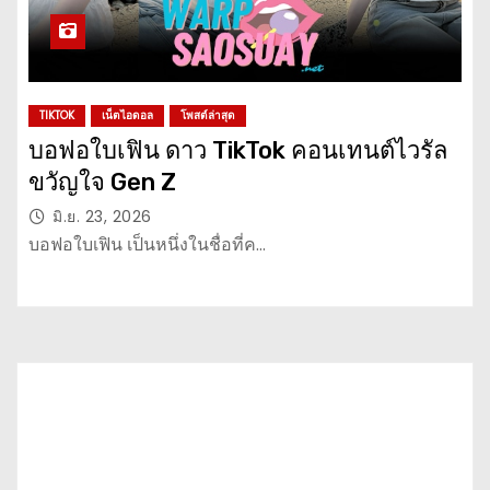
TIKTOK
เน็ตไอดอล
โพสต์ล่าสุด
บอฟอใบเฟิน ดาว TikTok คอนเทนต์ไวรัล
ขวัญใจ Gen Z
มิ.ย. 23, 2026
บอฟอใบเฟิน เป็นหนึ่งในชื่อที่ค…