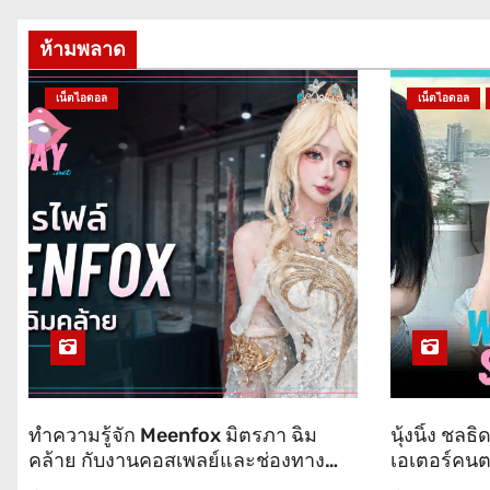
ห้ามพลาด
เน็ตไอดอล
เน็ตไอดอล
ทำความรู้จัก Meenfox มิตรภา ฉิม
นุ้งนิ้ง ช
คล้าย กับงานคอสเพลย์และช่องทาง
เอเตอร์คน
ติดตาม