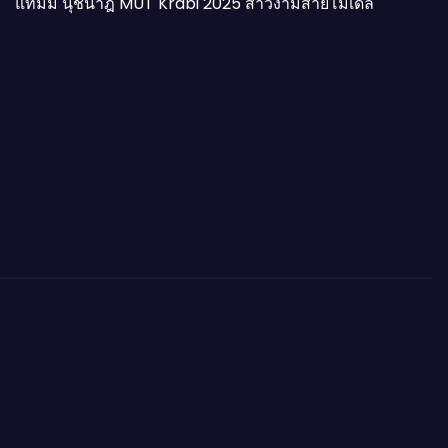
แทมมี่ นุชนาฎ MUT Krabi 2025 สาวงามสายโมเดล