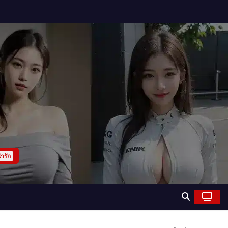
่ารัก