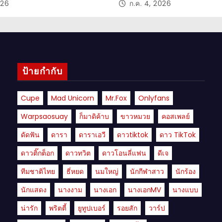
026
ก.ค. 4, 2026
ป้ายกำกับ
Cupe
Mad Unicorn
Mr.fox
Onlyfans
Warpsaosuay
ก็มาดิค้าบ
ขาวหมวย
คอสเพลย์
ดัดฟัน
ดารา
ดาราเอวี
ดาวtiktok
ดาว TikTok
ดาวติ๊กต็อก
ดาวทวิต
ดาวโอนลี่แฟน
ดีเจ
ทีมชาติไทย
ธี่หยด
นมใหญ่
นักกีฬาสาว
นักร้อง
นักแสดง
นางงาม
นางเอก
นางเอกMV
นางแบบ
น่ารัก
พริตตี้
ยูทูปเบอร์
รอยสัก
วาร์ป