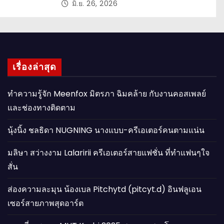
มิ.ย. 26, 2026
เรื่องล่าสุด
ทำความรู้จัก Meenfox มิตรภา ฉิมคล้าย กับงานคอสเพลย์
และช่องทางติดตาม
นุ้งนิ้ง ชลธิดา NUGNING นางแบบ-ครีเอเตอร์คนตามแน่น
มลิษา สว่างงาม Lalaririi ครีเอเตอร์สายแฟชั่น ที่ทำแฟนๆใจ
สั่น
ส่องความละมุน น้องเบล Pitchytd (pitcyt.d) อินฟลูเอน
เซอร์สายภาพสุดอาร์ต