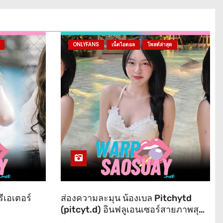
ONLYFANS
เน็ตไอดอล
โพสต์ล่าสุด
รีเอเตอร์
ส่องความละมุน น้องเบล Pitchytd
(pitcyt.d) อินฟลูเอนเซอร์สายภาพสุด
อาร์ต