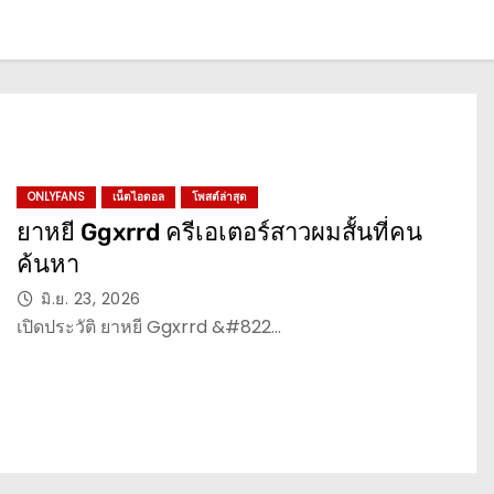
ONLYFANS
เน็ตไอดอล
โพสต์ล่าสุด
ยาหยี Ggxrrd ครีเอเตอร์สาวผมสั้นที่คน
ค้นหา
มิ.ย. 23, 2026
เปิดประวัติ ยาหยี Ggxrrd &#822…