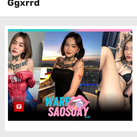
Ggxrrd