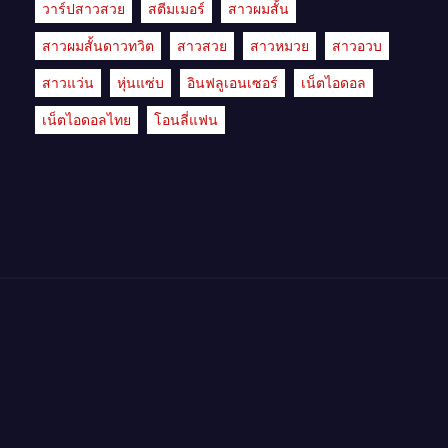
วาร์ปสาวสวย
สตีมเมอร์
สาวผมสั้น
สาวผมสั้นดาวทวิต
สาวสวย
สาวหมวย
สาวอวบ
สาวแว่น
หุ่นแซ่บ
อินฟลูเอนเซอร์
เน็ตไอดอล
เน็ตไอดอลไทย
โอนลี่แฟน