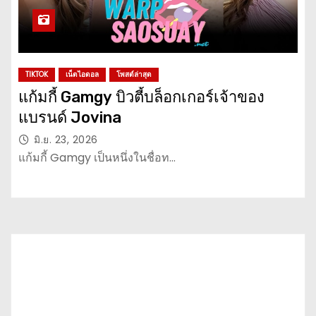
TIKTOK
เน็ตไอดอล
โพสต์ล่าสุด
แก้มกี้ Gamgy บิวตี้บล็อกเกอร์เจ้าของ
แบรนด์ Jovina
มิ.ย. 23, 2026
แก้มกี้ Gamgy เป็นหนึ่งในชื่อท…