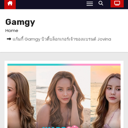
Gamgy
Home
แก้มกี้ Gamgy บิวตี้บล็อกเกอร์เจ้าของแบรนด์ Jovina