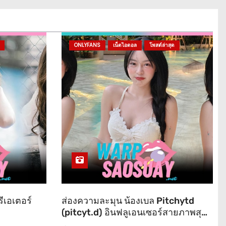
ONLYFANS
เน็ตไอดอล
โพสต์ล่าสุด
รีเอเตอร์
ส่องความละมุน น้องเบล Pitchytd
(pitcyt.d) อินฟลูเอนเซอร์สายภาพสุด
อาร์ต