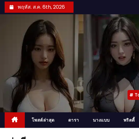
S
พฤหัส. ส.ค. 6th, 2026
k
i
p
t
o
c
o
n
t
e
T
n
t
โพสต์ล่าสุด
ดารา
นางแบบ
พริตตี้