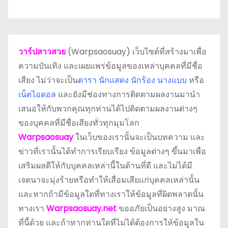
วาร์ปสาวสวย
(Warpsaosuay) เว็บไซต์ที่สร้างมาเพื่อ
ความบันเทิง และเผยแพร่ข้อมูลของเหล่าบุคคลที่มีชื่อ
เสียง ไม่ว่าจะเป็น
ดารา
นักแสดง นักร้อง นางแบบ
หรือ
เน็ตไอดอล
และยังมีช่องทางการติดตามผลงานมานำ
เสนอให้กับพวกคุณทุกท่านได้ไปติดตามผลงานต่างๆ
ของบุคคลที่มีชื่อเสียงทั่วทุกมุมโลก
Warpsaosuay
ในเว็บของเรานั้นจะเป็นบทความ และ
ข่าวที่เรานั้นได้ทำการเรียบเรียง ข้อมูลต่างๆ ขึ้นมาเพื่อ
เสริมผลดีให้กับบุคคลเหล่านี้ในด้านที่ดี และไม่ได้มี
เจตนาจะมุ่งร้ายหรือทำให้เสื่อมเสียแก่บุคคลเหล่านั้น
และหากถ้ามีข้อมูลใดที่ทางเราให้ข้อมูลที่ผิดพลาดนั้น
ทางเรา
Warpsaosuay.net
ขออภัยเป็นอย่างสูง มาณ
ที่นี้ด้วย และถ้าหากท่านใดที่ไม่ได้ต้องการให้ข้อมูลใน