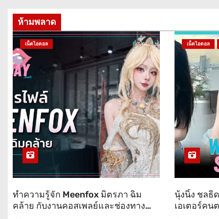
ห้ามพลาด
เน็ตไอดอล
เน็ตไอดอล
ทำความรู้จัก Meenfox มิตรภา ฉิม
นุ้งนิ้ง ช
คล้าย กับงานคอสเพลย์และช่องทาง
เอเตอร์คน
ติดตาม