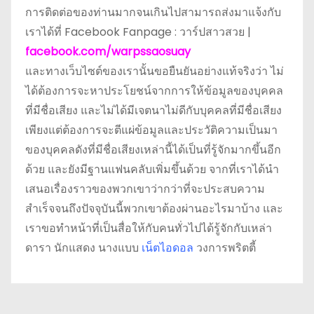
การติดต่อของท่านมากจนเกินไปสามารถส่งมาแจ้งกับ
เราได้ที่ Facebook Fanpage : วาร์ปสาวสวย |
facebook.com/warpssaosuay
และทางเว็บไซต์ของเรานั้นขอยืนยันอย่างแท้จริงว่า ไม่
ได้ต้องการจะหาประโยชน์จากการให้ข้อมูลของบุคคล
ที่มีชื่อเสียง และไม่ได้มีเจตนาไม่ดีกับบุคคลที่มีชื่อเสียง
เพียงแต่ต้องการจะตีแผ่ข้อมูลและประวัติความเป็นมา
ของบุคคลดังที่มีชื่อเสียงเหล่านี้ได้เป็นที่รู้จักมากขึ้นอีก
ด้วย และยังมีฐานแฟนคลับเพิ่มขึ้นด้วย จากที่เราได้นำ
เสนอเรื่องราวของพวกเขาว่ากว่าที่จะประสบความ
สำเร็จจนถึงปัจจุบันนี้พวกเขาต้องผ่านอะไรมาบ้าง และ
เราขอทำหน้าที่เป็นสื่อให้กับคนทั่วไปได้รู้จักกับเหล่า
ดารา นักแสดง นางแบบ
เน็ตไอดอล
วงการพริตตี้