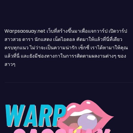
Warpsaosuay.net เว็บที่สร้างขึ้นมาเพื่อแจกวาร์ป เปิดวาร์ป
สาวสวย ดารา นักแสดง เน็ตไอดอล คัดมาให้แล้วที่นี่ที่เดียว
ครบทุกแนว ไม่ว่าจะเป็นความน่ารัก เซ็กซี่ เราได้หามาให้คุณ
แล้วที่นี่ และยังมีช่องทางกาในการรติดตามผลงานต่างๆ ของ
สาวๆ