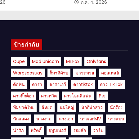
026
ก.ค. 4, 2026
ป้ายกำกับ
Cupe
Mad Unicorn
Mr.fox
Onlyfans
Warpsaosuay
ก็มาดิค้าบ
ขาวหมวย
คอสเพลย์
ดัดฟัน
ดารา
ดาราเอวี
ดาวtiktok
ดาว TikTok
ดาวติ๊กต็อก
ดาวทวิต
ดาวโอนลี่แฟน
ดีเจ
ทีมชาติไทย
ธี่หยด
นมใหญ่
นักกีฬาสาว
นักร้อง
นักแสดง
นางงาม
นางเอก
นางเอกMV
นางแบบ
น่ารัก
พริตตี้
ยูทูปเบอร์
รอยสัก
วาร์ป