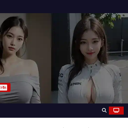
่ารัก