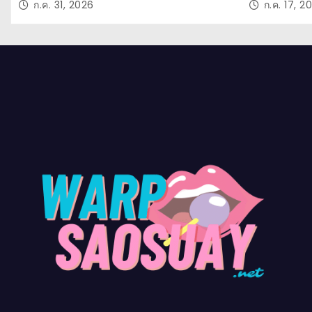
ก.ค. 31, 2026
ก.ค. 17, 2