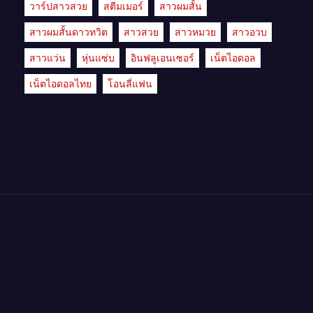
วาร์ปสาวสวย
สตีมเมอร์
สาวผมสั้น
สาวผมสั้นดาวทวิต
สาวสวย
สาวหมวย
สาวอวบ
สาวแว่น
หุ่นแซ่บ
อินฟลูเอนเซอร์
เน็ตไอดอล
เน็ตไอดอลไทย
โอนลี่แฟน