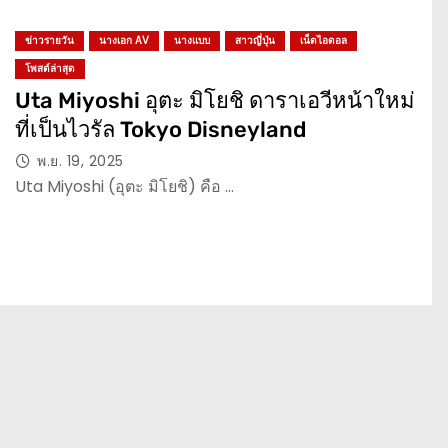
ข่าวรายวัน
นางเอก AV
นางแบบ
สาวญี่ปุ่น
เน็ตไอดอล
โพสต์ล่าสุด
Uta Miyoshi อุตะ มิโยชิ ดาราเอวีหน้าใหม่
ที่เป็นไวรัล Tokyo Disneyland
พ.ย. 19, 2025
Uta Miyoshi (อุตะ มิโยชิ) คือ …