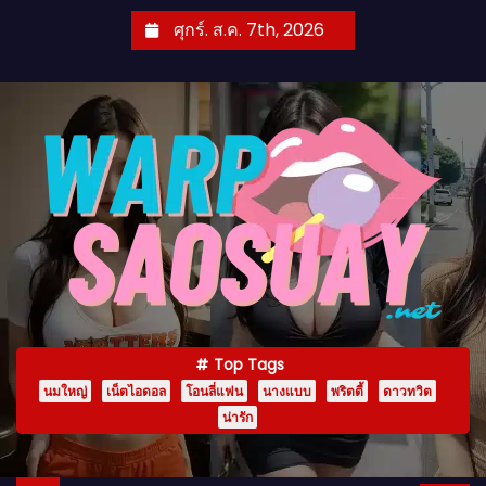
S
ศุกร์. ส.ค. 7th, 2026
k
i
p
t
o
c
o
n
t
e
n
Top Tags
t
นมใหญ่
เน็ตไอดอล
โอนลี่แฟน
นางแบบ
พริตตี้
ดาวทวิต
น่ารัก