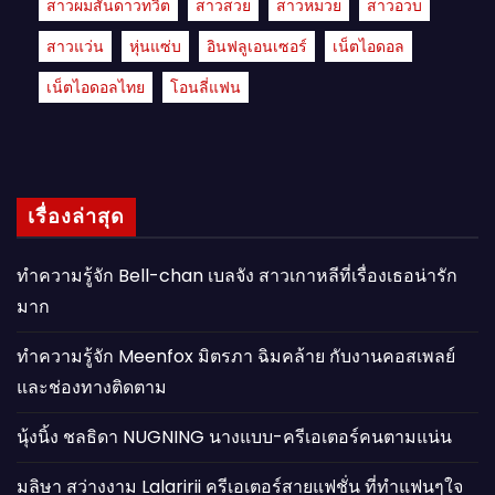
สาวผมสั้นดาวทวิต
สาวสวย
สาวหมวย
สาวอวบ
สาวแว่น
หุ่นแซ่บ
อินฟลูเอนเซอร์
เน็ตไอดอล
เน็ตไอดอลไทย
โอนลี่แฟน
เรื่องล่าสุด
ทำความรู้จัก Bell-chan เบลจัง สาวเกาหลีที่เรื่องเธอน่ารัก
มาก
ทำความรู้จัก Meenfox มิตรภา ฉิมคล้าย กับงานคอสเพลย์
และช่องทางติดตาม
นุ้งนิ้ง ชลธิดา NUGNING นางแบบ-ครีเอเตอร์คนตามแน่น
มลิษา สว่างงาม Lalaririi ครีเอเตอร์สายแฟชั่น ที่ทำแฟนๆใจ