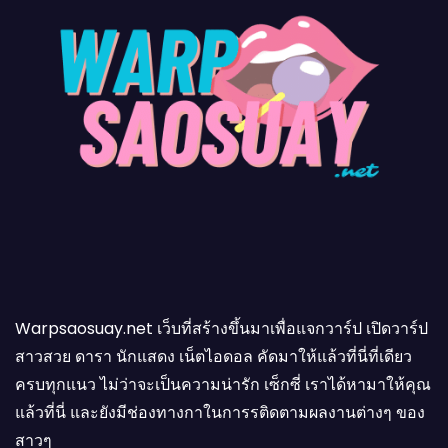
Warpsaosuay.net เว็บที่สร้างขึ้นมาเพื่อแจกวาร์ป เปิดวาร์ป
สาวสวย ดารา นักแสดง เน็ตไอดอล คัดมาให้แล้วที่นี่ที่เดียว
ครบทุกแนว ไม่ว่าจะเป็นความน่ารัก เซ็กซี่ เราได้หามาให้คุณ
แล้วที่นี่ และยังมีช่องทางกาในการรติดตามผลงานต่างๆ ของ
สาวๆ