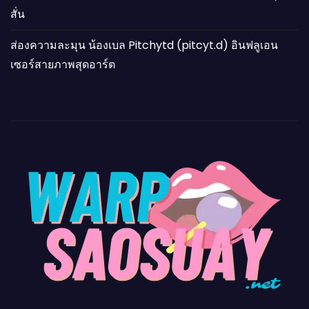
สั่น
ส่องความละมุน น้องเบล Pitchytd (pitcyt.d) อินฟลูเอน
เซอร์สายภาพสุดอาร์ต