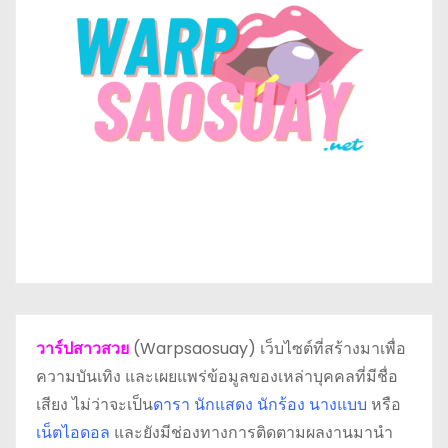
วาร์ปสาวสวย
(Warpsaosuay) เว็บไซต์ที่สร้างมาเพื่อ
ความบันเทิง และเผยแพร่ข้อมูลของเหล่าบุคคลที่มีชื่อ
เสียง ไม่ว่าจะเป็น
ดารา
นักแสดง นักร้อง นางแบบ
หรือ
เน็ตไอดอล
และยังมีช่องทางการติดตามผลงานมานำ