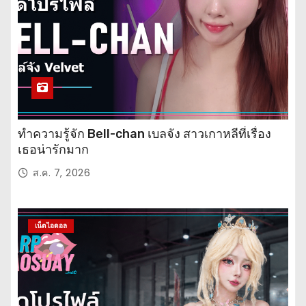
ทำความรู้จัก Bell-chan เบลจัง สาวเกาหลีที่เรื่อง
เธอน่ารักมาก
ส.ค. 7, 2026
เน็ตไอดอล