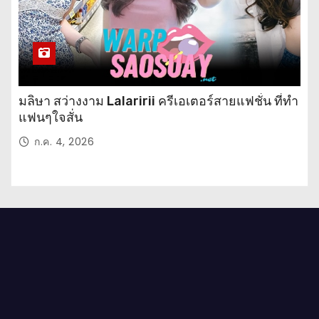
มลิษา สว่างงาม Lalaririi ครีเอเตอร์สายแฟชั่น ที่ทำ
แฟนๆใจสั่น
ก.ค. 4, 2026