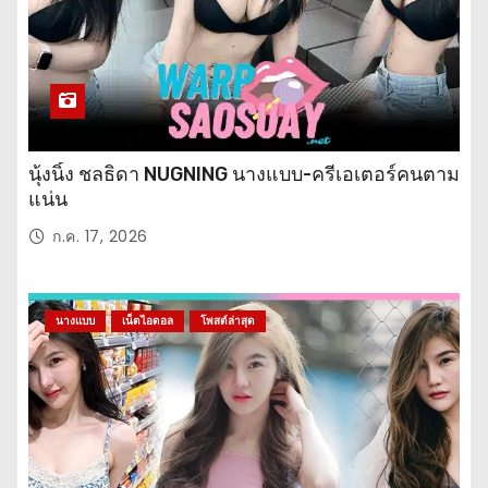
นุ้งนิ้ง ชลธิดา NUGNING นางแบบ-ครีเอเตอร์คนตาม
แน่น
ก.ค. 17, 2026
นางแบบ
เน็ตไอดอล
โพสต์ล่าสุด