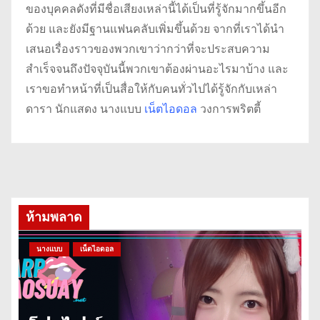
ของบุคคลดังที่มีชื่อเสียงเหล่านี้ได้เป็นที่รู้จักมากขึ้นอีก
ด้วย และยังมีฐานแฟนคลับเพิ่มขึ้นด้วย จากที่เราได้นำ
เสนอเรื่องราวของพวกเขาว่ากว่าที่จะประสบความ
สำเร็จจนถึงปัจจุบันนี้พวกเขาต้องผ่านอะไรมาบ้าง และ
เราขอทำหน้าที่เป็นสื่อให้กับคนทั่วไปได้รู้จักกับเหล่า
ดารา นักแสดง นางแบบ
เน็ตไอดอล
วงการพริตตี้
ห้ามพลาด
นางแบบ
เน็ตไอดอล