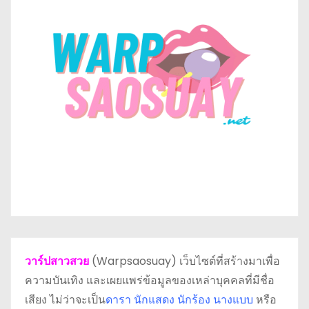
วาร์ปสาวสวย
(Warpsaosuay) เว็บไซต์ที่สร้างมาเพื่อ
ความบันเทิง และเผยแพร่ข้อมูลของเหล่าบุคคลที่มีชื่อ
เสียง ไม่ว่าจะเป็น
ดารา
นักแสดง นักร้อง นางแบบ
หรือ