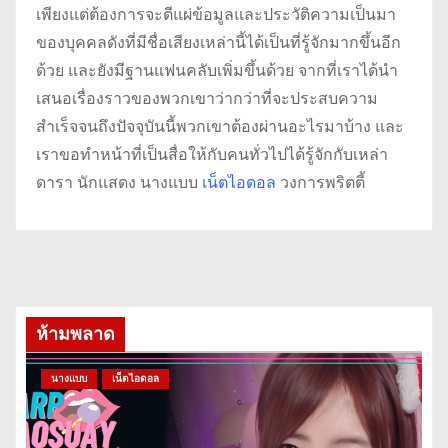
เพียงแต่ต้องการจะตีแผ่ข้อมูลและประวัติความเป็นมา
ของบุคคลดังที่มีชื่อเสียงเหล่านี้ได้เป็นที่รู้จักมากขึ้นอีก
ด้วย และยังมีฐานแฟนคลับเพิ่มขึ้นด้วย จากที่เราได้นำ
เสนอเรื่องราวของพวกเขาว่ากว่าที่จะประสบความ
สำเร็จจนถึงปัจจุบันนี้พวกเขาต้องผ่านอะไรมาบ้าง และ
เราขอทำหน้าที่เป็นสื่อให้กับคนทั่วไปได้รู้จักกับเหล่า
ดารา นักแสดง นางแบบ
เน็ตไอดอล
วงการพริตตี้
ห้ามพลาด
นางแบบ
เน็ตไอดอล