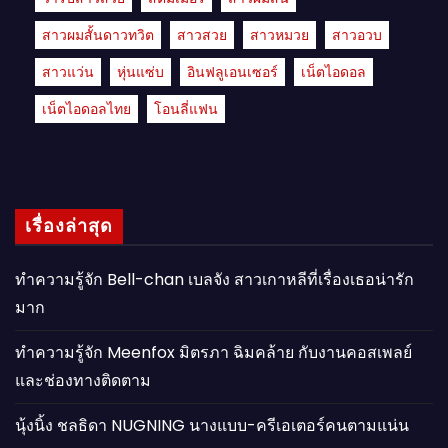
สาวผมสั้นดาวทวิต
สาวสวย
สาวหมวย
สาวอวบ
สาวแว่น
หุ่นแซ่บ
อินฟลูเอนเซอร์
เน็ตไอดอล
เน็ตไอดอลไทย
โอนลี่แฟน
เรื่องล่าสุด
ทำความรู้จัก Bell-chan เบลจัง สาวเกาหลีที่เรื่องเธอน่ารัก
มาก
ทำความรู้จัก Meenfox มิตรภา ฉิมคล้าย กับงานคอสเพลย์
และช่องทางติดตาม
นุ้งนิ้ง ชลธิดา NUGNING นางแบบ-ครีเอเตอร์คนตามแน่น