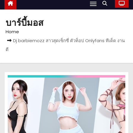
บาร์บี้มอส
Home
Dj barbiemozz สาวสุดเซ็กซี่ ตัวท็อป Onlyfans ทีเด็ด งาน
ดี