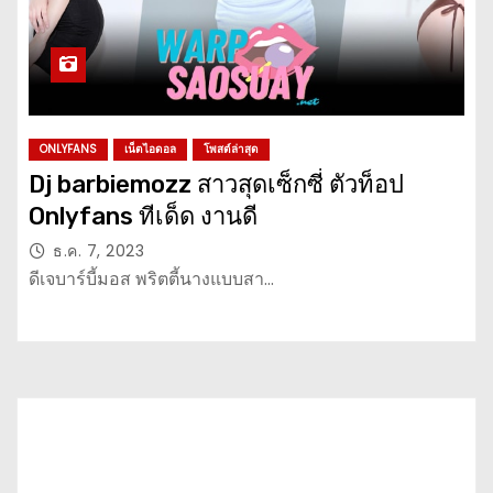
ONLYFANS
เน็ตไอดอล
โพสต์ล่าสุด
Dj barbiemozz สาวสุดเซ็กซี่ ตัวท็อป
Onlyfans ทีเด็ด งานดี
ธ.ค. 7, 2023
ดีเจบาร์บี้มอส พริตตี้นางแบบสา…