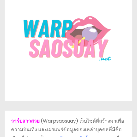
วาร์ปสาวสวย
(Warpsaosuay) เว็บไซต์ที่สร้างมาเพื่อ
ความบันเทิง และเผยแพร่ข้อมูลของเหล่าบุคคลที่มีชื่อ