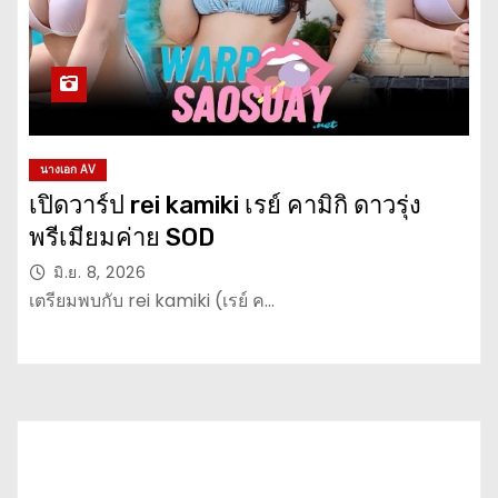
นางเอก AV
เปิดวาร์ป rei kamiki เรย์ คามิกิ ดาวรุ่ง
พรีเมียมค่าย SOD
มิ.ย. 8, 2026
เตรียมพบกับ rei kamiki (เรย์ ค…