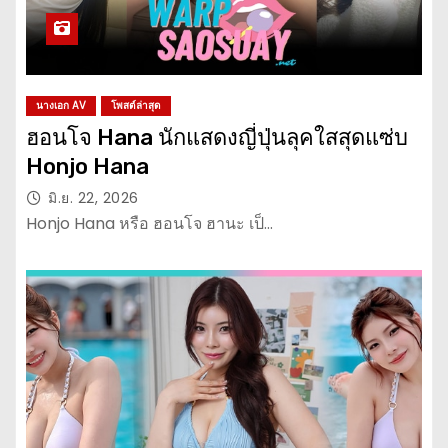
นางเอก AV
โพสต์ล่าสุด
ฮอนโจ Hana นักแสดงญี่ปุ่นลุคใสสุดแซ่บ
Honjo Hana
มิ.ย. 22, 2026
Honjo Hana หรือ ฮอนโจ ฮานะ เป็…