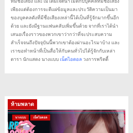
ที่มีชื่อเสียง และไม่ได้มีเจตนาไม่ดีกับบุคคลที่มีชื่อเสียง
เพียงแต่ต้องการจะตีแผ่ข้อมูลและประวัติความเป็นมา
ของบุคคลดังที่มีชื่อเสียงเหล่านี้ได้เป็นที่รู้จักมากขึ้นอีก
ด้วย และยังมีฐานแฟนคลับเพิ่มขึ้นด้วย จากที่เราได้นำ
เสนอเรื่องราวของพวกเขาว่ากว่าที่จะประสบความ
สำเร็จจนถึงปัจจุบันนี้พวกเขาต้องผ่านอะไรมาบ้าง และ
เราขอทำหน้าที่เป็นสื่อให้กับคนทั่วไปได้รู้จักกับเหล่า
ดารา นักแสดง นางแบบ
เน็ตไอดอล
วงการพริตตี้
ห้ามพลาด
นางแบบ
เน็ตไอดอล