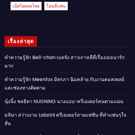
เน็ตไอดอลไทย
โอนลี่แฟน
เรื่องล่าสุด
ทำความรู้จัก Bell-chan เบลจัง สาวเกาหลีที่เรื่องเธอน่ารัก
มาก
ทำความรู้จัก Meenfox มิตรภา ฉิมคล้าย กับงานคอสเพลย์
และช่องทางติดตาม
นุ้งนิ้ง ชลธิดา NUGNING นางแบบ-ครีเอเตอร์คนตามแน่น
มลิษา สว่างงาม Lalaririi ครีเอเตอร์สายแฟชั่น ที่ทำแฟนๆใจ
สั่น