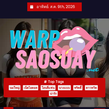
S
อาทิตย์. ส.ค. 9th, 2026
k
i
p
t
o
c
o
n
t
e
n
Top Tags
t
นมใหญ่
เน็ตไอดอล
โอนลี่แฟน
นางแบบ
พริตตี้
ดาวทวิต
น่ารัก