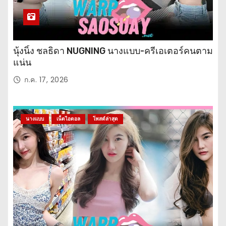
นุ้งนิ้ง ชลธิดา NUGNING นางแบบ-ครีเอเตอร์คนตาม
แน่น
ก.ค. 17, 2026
นางแบบ
เน็ตไอดอล
โพสต์ล่าสุด