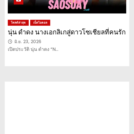
โพสต์ล่าสุด
เน็ตไอดอล
นุ่น ดำดง นางเอกลิเกสู่ดาวโซเชียลที่คนรัก
มิ.ย. 23, 2026
เปิดประวัติ นุ่น ดำดง “N…