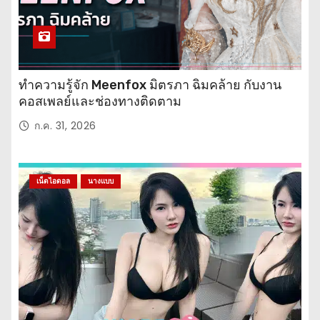
ทำความรู้จัก Meenfox มิตรภา ฉิมคล้าย กับงาน
คอสเพลย์และช่องทางติดตาม
ก.ค. 31, 2026
เน็ตไอดอล
นางแบบ