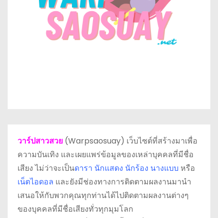
วาร์ปสาวสวย
(Warpsaosuay) เว็บไซต์ที่สร้างมาเพื่อ
ความบันเทิง และเผยแพร่ข้อมูลของเหล่าบุคคลที่มีชื่อ
เสียง ไม่ว่าจะเป็น
ดารา
นักแสดง นักร้อง นางแบบ
หรือ
เน็ตไอดอล
และยังมีช่องทางการติดตามผลงานมานำ
เสนอให้กับพวกคุณทุกท่านได้ไปติดตามผลงานต่างๆ
ของบุคคลที่มีชื่อเสียงทั่วทุกมุมโลก