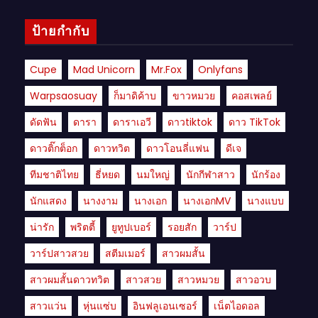
ป้ายกำกับ
Cupe
Mad Unicorn
Mr.fox
Onlyfans
Warpsaosuay
ก็มาดิค้าบ
ขาวหมวย
คอสเพลย์
ดัดฟัน
ดารา
ดาราเอวี
ดาวtiktok
ดาว TikTok
ดาวติ๊กต็อก
ดาวทวิต
ดาวโอนลี่แฟน
ดีเจ
ทีมชาติไทย
ธี่หยด
นมใหญ่
นักกีฬาสาว
นักร้อง
นักแสดง
นางงาม
นางเอก
นางเอกMV
นางแบบ
น่ารัก
พริตตี้
ยูทูปเบอร์
รอยสัก
วาร์ป
วาร์ปสาวสวย
สตีมเมอร์
สาวผมสั้น
สาวผมสั้นดาวทวิต
สาวสวย
สาวหมวย
สาวอวบ
สาวแว่น
หุ่นแซ่บ
อินฟลูเอนเซอร์
เน็ตไอดอล