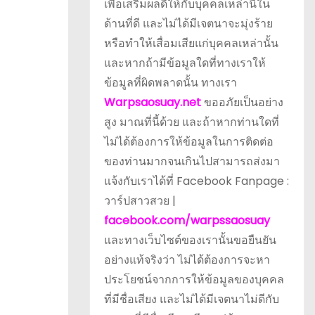
เพื่อเสริมผลดีให้กับบุคคลเหล่านี้ใน
ด้านที่ดี และไม่ได้มีเจตนาจะมุ่งร้าย
หรือทำให้เสื่อมเสียแก่บุคคลเหล่านั้น
และหากถ้ามีข้อมูลใดที่ทางเราให้
ข้อมูลที่ผิดพลาดนั้น ทางเรา
Warpsaosuay.net
ขออภัยเป็นอย่าง
สูง มาณที่นี้ด้วย และถ้าหากท่านใดที่
ไม่ได้ต้องการให้ข้อมูลในการติดต่อ
ของท่านมากจนเกินไปสามารถส่งมา
แจ้งกับเราได้ที่ Facebook Fanpage :
วาร์ปสาวสวย |
facebook.com/warpssaosuay
และทางเว็บไซต์ของเรานั้นขอยืนยัน
อย่างแท้จริงว่า ไม่ได้ต้องการจะหา
ประโยชน์จากการให้ข้อมูลของบุคคล
ที่มีชื่อเสียง และไม่ได้มีเจตนาไม่ดีกับ