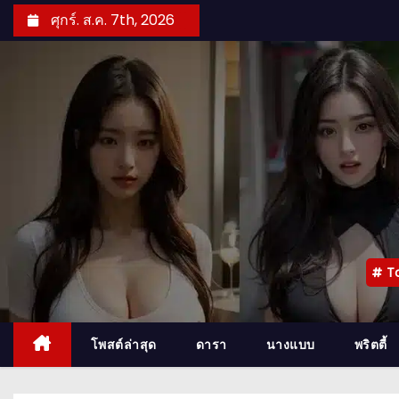
S
ศุกร์. ส.ค. 7th, 2026
k
i
p
t
o
c
o
n
t
e
T
n
t
โพสต์ล่าสุด
ดารา
นางแบบ
พริตตี้