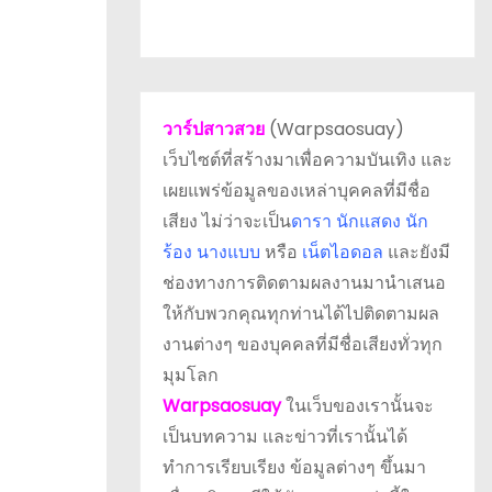
วาร์ปสาวสวย
(Warpsaosuay)
เว็บไซต์ที่สร้างมาเพื่อความบันเทิง และ
เผยแพร่ข้อมูลของเหล่าบุคคลที่มีชื่อ
เสียง ไม่ว่าจะเป็น
ดารา
นักแสดง นัก
ร้อง นางแบบ
หรือ
เน็ตไอดอล
และยังมี
ช่องทางการติดตามผลงานมานำเสนอ
ให้กับพวกคุณทุกท่านได้ไปติดตามผล
งานต่างๆ ของบุคคลที่มีชื่อเสียงทั่วทุก
มุมโลก
Warpsaosuay
ในเว็บของเรานั้นจะ
เป็นบทความ และข่าวที่เรานั้นได้
ทำการเรียบเรียง ข้อมูลต่างๆ ขึ้นมา