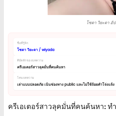
โซดา วิยะดา อัป
ชื่อที่รู้จัก
โซดา วิยะดา / wiyada
คีย์หลักของบทความ
ครีเอเตอร์สาวลุคมั่นที่คนค้นหา
โทนบทความ
เล่าแบบปลอดภัย เน้นช่องทาง public และไม่ใช้ถ้อยคำโจ่งแจ้ง
ครีเอเตอร์สาวลุคมั่นที่คนค้นหา: ทำไ