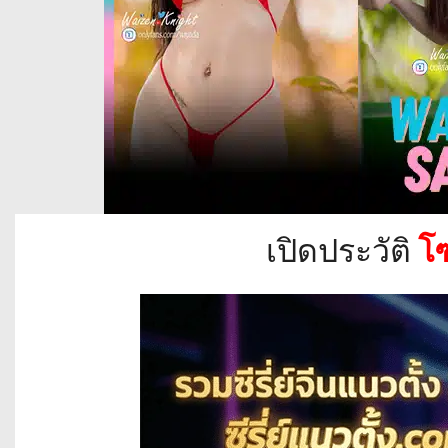
เปิดประวัติ
โ