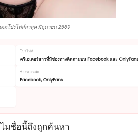
เดตโปรไฟล์ล่าสุด มิถุนายน 2569
โปรไฟล์
ครีเอเตอร์สาวที่มีช่องทางติดตามบน Facebook และ OnlyFan
ช่องทางหลัก
Facebook, OnlyFans
มชื่อนี้ถึงถูกค้นหา