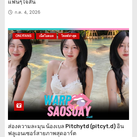
แฟนๆใจสั่น
ก.ค. 4, 2026
ONLYFANS
เน็ตไอดอล
โพสต์ล่าสุด
ส่องความละมุน น้องเบล Pitchytd (pitcyt.d) อิน
ฟลูเอนเซอร์สายภาพสุดอาร์ต