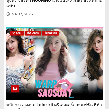
นุ้งนิ้ง ชลธิดา NUGNING นางแบบ-ครีเอเตอร์คนตาม
แน่น
ก.ค. 17, 2026
นางแบบ
เน็ตไอดอล
โพสต์ล่าสุด
มลิษา สว่างงาม Lalaririi ครีเอเตอร์สายแฟชั่น ที่ทำ