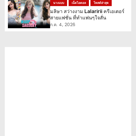
อ
นางแบบ
เน็ตไอดอล
โพสต์ล่าสุด
มลิษา สว่างงาม Lalaririi ครีเอเตอร์
ง
สายแฟชั่น ที่ทำแฟนๆใจสั่น
ก.ค. 4, 2026