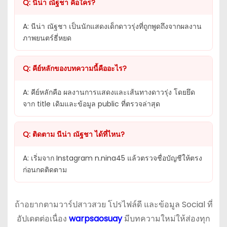
Q: นีน่า ณัฐชา คือใคร?
A: นีน่า ณัฐชา เป็นนักแสดงเด็กดาวรุ่งที่ถูกพูดถึงจากผลงาน
ภาพยนตร์ธี่หยด
Q: คีย์หลักของบทความนี้คืออะไร?
A: คีย์หลักคือ ผลงานการแสดงและเส้นทางดาวรุ่ง โดยยึด
จาก title เดิมและข้อมูล public ที่ตรวจล่าสุด
Q: ติดตาม นีน่า ณัฐชา ได้ที่ไหน?
A: เริ่มจาก Instagram n.nina45 แล้วตรวจชื่อบัญชีให้ตรง
ก่อนกดติดตาม
ถ้าอยากตามวาร์ปสาวสวย โปรไฟล์ดี และข้อมูล Social ที่
อัปเดตต่อเนื่อง
warpsaosuay
มีบทความใหม่ให้ส่องทุก