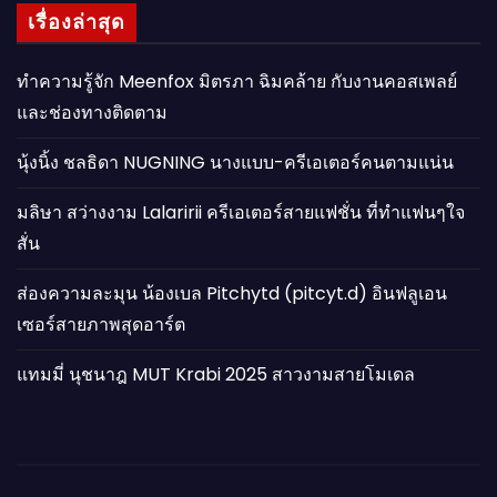
เรื่องล่าสุด
ทำความรู้จัก Meenfox มิตรภา ฉิมคล้าย กับงานคอสเพลย์
และช่องทางติดตาม
นุ้งนิ้ง ชลธิดา NUGNING นางแบบ-ครีเอเตอร์คนตามแน่น
มลิษา สว่างงาม Lalaririi ครีเอเตอร์สายแฟชั่น ที่ทำแฟนๆใจ
สั่น
ส่องความละมุน น้องเบล Pitchytd (pitcyt.d) อินฟลูเอน
เซอร์สายภาพสุดอาร์ต
แทมมี่ นุชนาฎ MUT Krabi 2025 สาวงามสายโมเดล