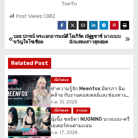
วันครับ
Post Views:
1,982
บอย ปกรณ์ พระเอกอารมณ์ดี
โยเกิร์ต ณัฐฐชาช์ นางแบบ
แ
ขวัญใจโซเชียล
นักแสดงสาวสุดฮอต
น
Related Post
ะ
แ
เน็ตไอดอล
ทำความรู้จัก Meenfox มิตรภา ฉิม
น
คล้าย กับงานคอสเพลย์และช่องทาง
ติดตาม
ว
ก.ค. 31, 2026
เน็ตไอดอล
นางแบบ
เ
นุ้งนิ้ง ชลธิดา NUGNING นางแบบ-ครี
เอเตอร์คนตามแน่น
รื่
ก.ค. 17, 2026