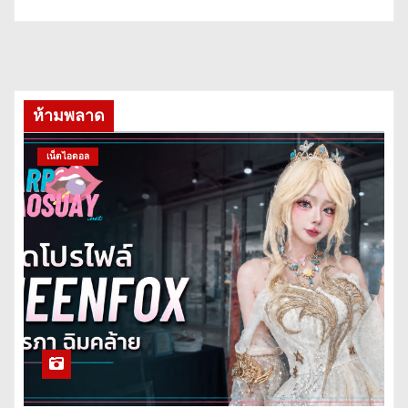
ห้ามพลาด
เน็ตไอดอล