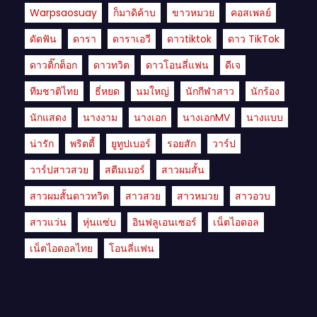
Warpsaosuay
ก็มาดิค้าบ
ขาวหมวย
คอสเพลย์
ดัดฟัน
ดารา
ดาราเอวี
ดาวtiktok
ดาว TikTok
ดาวติ๊กต็อก
ดาวทวิต
ดาวโอนลี่แฟน
ดีเจ
ทีมชาติไทย
ธี่หยด
นมใหญ่
นักกีฬาสาว
นักร้อง
นักแสดง
นางงาม
นางเอก
นางเอกMV
นางแบบ
น่ารัก
พริตตี้
ยูทูปเบอร์
รอยสัก
วาร์ป
วาร์ปสาวสวย
สตีมเมอร์
สาวผมสั้น
สาวผมสั้นดาวทวิต
สาวสวย
สาวหมวย
สาวอวบ
สาวแว่น
หุ่นแซ่บ
อินฟลูเอนเซอร์
เน็ตไอดอล
เน็ตไอดอลไทย
โอนลี่แฟน