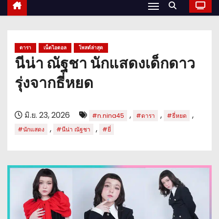
ดารา
เน็ตไอดอล
โพสต์ล่าสุด
นีน่า ณัฐชา นักแสดงเด็กดาว
รุ่งจากธี่หยด
มิ.ย. 23, 2026
,
,
,
#n.nina45
#ดารา
#ธี่หยด
,
,
#นักแสดง
#นีน่า ณัฐชา
#ยี่