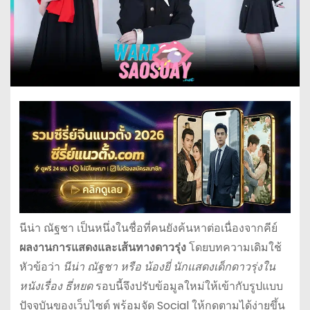
นีน่า ณัฐชา เป็นหนึ่งในชื่อที่คนยังค้นหาต่อเนื่องจากคีย์
ผลงานการแสดงและเส้นทางดาวรุ่ง
โดยบทความเดิมใช้
หัวข้อว่า
นีน่า ณัฐชา หรือ น้องยี่ นักแสดงเด็กดาวรุ่งใน
หนังเรื่อง ธี่หยด
รอบนี้จึงปรับข้อมูลใหม่ให้เข้ากับรูปแบบ
ปัจจุบันของเว็บไซต์ พร้อมจัด Social ให้กดตามได้ง่ายขึ้น