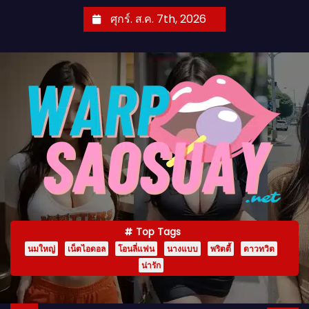
S
ศุกร์. ส.ค. 7th, 2026
k
i
p
t
o
c
o
n
t
e
n
Top Tags
t
นมใหญ่
เน็ตไอดอล
โอนลี่แฟน
นางแบบ
พริตตี้
ดาวทวิต
น่ารัก