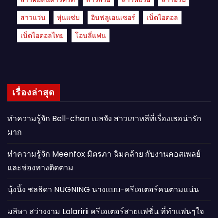
สาวแว่น
หุ่นแซ่บ
อินฟลูเอนเซอร์
เน็ตไอดอล
เน็ตไอดอลไทย
โอนลี่แฟน
เรื่องล่าสุด
ทำความรู้จัก Bell-chan เบลจัง สาวเกาหลีที่เรื่องเธอน่ารัก
มาก
ทำความรู้จัก Meenfox มิตรภา ฉิมคล้าย กับงานคอสเพลย์
และช่องทางติดตาม
นุ้งนิ้ง ชลธิดา NUGNING นางแบบ-ครีเอเตอร์คนตามแน่น
มลิษา สว่างงาม Lalaririi ครีเอเตอร์สายแฟชั่น ที่ทำแฟนๆใจ