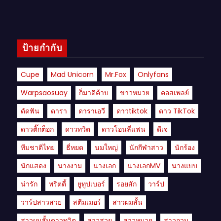
ป้ายกำกับ
Cupe
Mad Unicorn
Mr.fox
Onlyfans
Warpsaosuay
ก็มาดิค้าบ
ขาวหมวย
คอสเพลย์
ดัดฟัน
ดารา
ดาราเอวี
ดาวtiktok
ดาว TikTok
ดาวติ๊กต็อก
ดาวทวิต
ดาวโอนลี่แฟน
ดีเจ
ทีมชาติไทย
ธี่หยด
นมใหญ่
นักกีฬาสาว
นักร้อง
นักแสดง
นางงาม
นางเอก
นางเอกMV
นางแบบ
น่ารัก
พริตตี้
ยูทูปเบอร์
รอยสัก
วาร์ป
วาร์ปสาวสวย
สตีมเมอร์
สาวผมสั้น
สาวผมสั้นดาวทวิต
สาวสวย
สาวหมวย
สาวอวบ