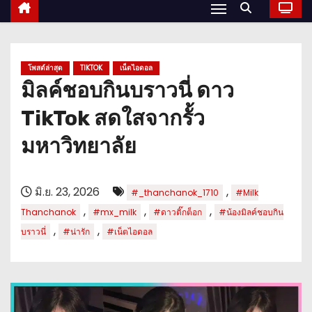
โพสต์ล่าสุด
TIKTOK
เน็ตไอดอล
มิลค์ชอบกินบราวนี่ ดาว
TikTok สดใสจากรั้ว
มหาวิทยาลัย
มิ.ย. 23, 2026
,
#_thanchanok_1710
#Milk
,
,
,
Thanchanok
#mx_milk
#ดาวติ๊กต็อก
#น้องมิลค์ชอบกิน
,
,
บราวนี่
#น่ารัก
#เน็ตไอดอล