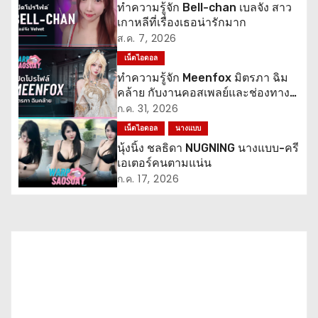
น
ทำความรู้จัก Bell-chan เบลจัง สาว
เกาหลีที่เรื่องเธอน่ารักมาก
ว
ส.ค. 7, 2026
เ
เน็ตไอดอล
ทำความรู้จัก Meenfox มิตรภา ฉิม
รื่
คล้าย กับงานคอสเพลย์และช่องทาง
ติดตาม
ก.ค. 31, 2026
อ
เน็ตไอดอล
นางแบบ
ง
นุ้งนิ้ง ชลธิดา NUGNING นางแบบ-ครี
เอเตอร์คนตามแน่น
ก.ค. 17, 2026