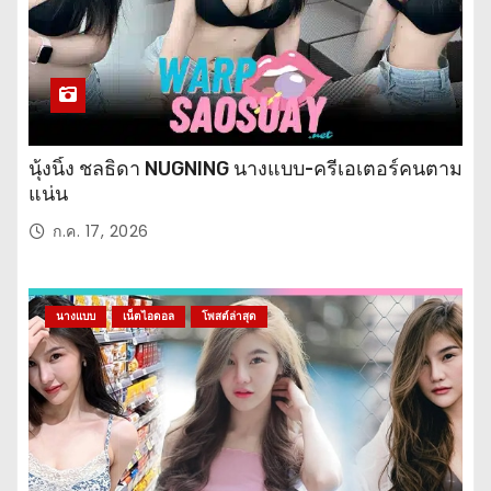
นุ้งนิ้ง ชลธิดา NUGNING นางแบบ-ครีเอเตอร์คนตาม
แน่น
ก.ค. 17, 2026
นางแบบ
เน็ตไอดอล
โพสต์ล่าสุด