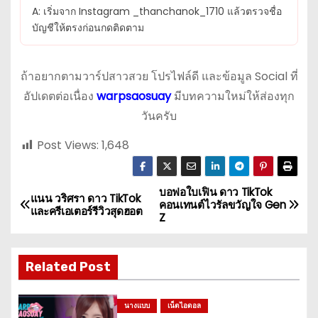
A: เริ่มจาก Instagram _thanchanok_1710 แล้วตรวจชื่อ
บัญชีให้ตรงก่อนกดติดตาม
ถ้าอยากตามวาร์ปสาวสวย โปรไฟล์ดี และข้อมูล Social ที่
อัปเดตต่อเนื่อง
warpsaosuay
มีบทความใหม่ให้ส่องทุก
วันครับ
Post Views:
1,648
บอฟอใบเฟิน ดาว TikTok
แ
แนน วริศรา ดาว TikTok
คอนเทนต์ไวรัลขวัญใจ Gen
และครีเอเตอร์รีวิวสุดฮอต
Z
น
ะ
Related Post
แ
นางแบบ
เน็ตไอดอล