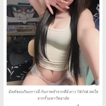
มิลค์ชอบกินบราวนี่ กับภาพจำจากคีย์ ดาว TikTok สดใส
จากรั้วมหาวิทยาลัย