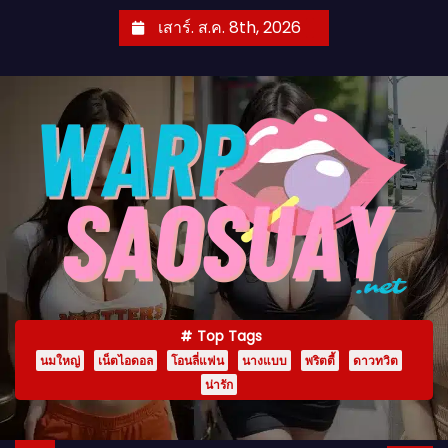
S
เสาร์. ส.ค. 8th, 2026
k
i
p
t
o
c
o
n
t
e
n
Top Tags
t
นมใหญ่
เน็ตไอดอล
โอนลี่แฟน
นางแบบ
พริตตี้
ดาวทวิต
น่ารัก