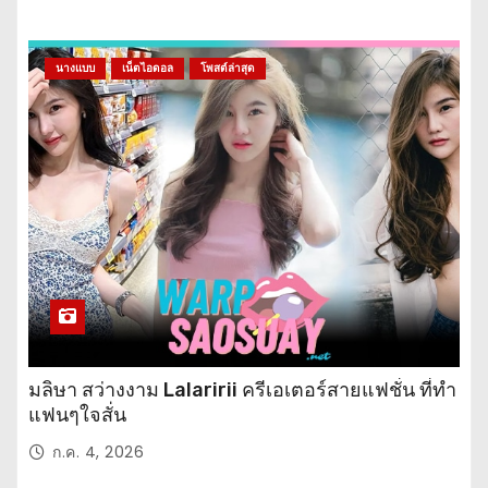
นางแบบ
เน็ตไอดอล
โพสต์ล่าสุด
มลิษา สว่างงาม Lalaririi ครีเอเตอร์สายแฟชั่น ที่ทำ
แฟนๆใจสั่น
ก.ค. 4, 2026