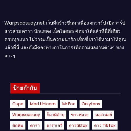
Warpsaosuay.net เว็บที่สร้างขึ้นมาเพื่อแจกวาร์ป เปิดวาร์ป
สาวสวย ดารา นักแสดง เน็ตไอดอล คัดมาให้แล้วที่นี่ที่เดียว
ครบทุกแนว ไม่ว่าจะเป็นความน่ารัก เซ็กซี่ เราได้หามาให้คุณ
แล้วที่นี่ และยังมีช่องทางกาในการรติดตามผลงานต่างๆ ของ
สาวๆ
ป้ายกำกับ
Cupe
Mad Unicorn
Mr.fox
Onlyfans
Warpsaosuay
ก็มาดิค้าบ
ขาวหมวย
คอสเพลย์
ดัดฟัน
ดารา
ดาราเอวี
ดาวtiktok
ดาว TikTok