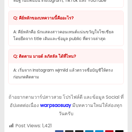
ที่มีฐานแฟนบน Instagram, TikTok และ YouTube
Q: คีย์หลักของบทความนี้คืออะไร?
A: คีย์หลักคือ นักแสดงสาวคอนเทนต์แน่นขวัญใจโซเชียล
โดยยึดจาก title เดิมและข้อมูล public ที่ตรวจล่าสุด
Q: ติดตาม มายด์ ลภัสลัล ได้ที่ไหน?
A: เริ่มจาก Instagram wjmild แล้วตรวจชื่อบัญชีให้ตรง
ก่อนกดติดตาม
ถ้าอยากตามวาร์ปสาวสวย โปรไฟล์ดี และข้อมูล Social ที่
อัปเดตต่อเนื่อง
warpsaosuay
มีบทความใหม่ให้ส่องทุก
วันครับ
Post Views:
1,421