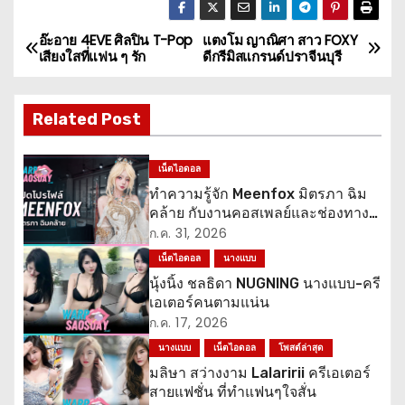
อ๊ะอาย 4EVE ศิลปิน T-Pop
แตงโม ญาณิศา สาว FOXY
แ
เสียงใสที่แฟน ๆ รัก
ดีกรีมิสแกรนด์ปราจีนบุรี
น
Related Post
ะ
แ
เน็ตไอดอล
ทำความรู้จัก Meenfox มิตรภา ฉิม
น
คล้าย กับงานคอสเพลย์และช่องทาง
ติดตาม
ว
ก.ค. 31, 2026
เน็ตไอดอล
นางแบบ
เ
นุ้งนิ้ง ชลธิดา NUGNING นางแบบ-ครี
เอเตอร์คนตามแน่น
รื่
ก.ค. 17, 2026
อ
นางแบบ
เน็ตไอดอล
โพสต์ล่าสุด
มลิษา สว่างงาม Lalaririi ครีเอเตอร์
ง
สายแฟชั่น ที่ทำแฟนๆใจสั่น