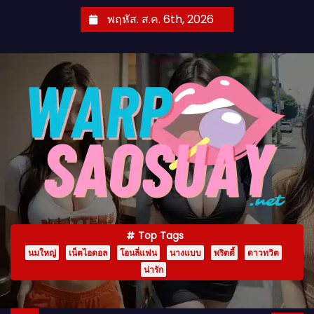
S
พฤหัส. ส.ค. 6th, 2026
k
i
p
t
o
c
o
n
t
e
n
Top Tags
t
นมใหญ่
เน็ตไอดอล
โอนลี่แฟน
นางแบบ
พริตตี้
ดาวทวิต
น่ารัก