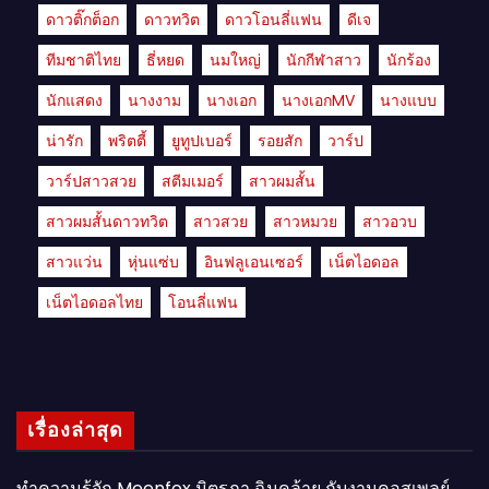
ดาวติ๊กต็อก
ดาวทวิต
ดาวโอนลี่แฟน
ดีเจ
ทีมชาติไทย
ธี่หยด
นมใหญ่
นักกีฬาสาว
นักร้อง
นักแสดง
นางงาม
นางเอก
นางเอกMV
นางแบบ
น่ารัก
พริตตี้
ยูทูปเบอร์
รอยสัก
วาร์ป
วาร์ปสาวสวย
สตีมเมอร์
สาวผมสั้น
สาวผมสั้นดาวทวิต
สาวสวย
สาวหมวย
สาวอวบ
สาวแว่น
หุ่นแซ่บ
อินฟลูเอนเซอร์
เน็ตไอดอล
เน็ตไอดอลไทย
โอนลี่แฟน
เรื่องล่าสุด
ทำความรู้จัก Meenfox มิตรภา ฉิมคล้าย กับงานคอสเพลย์