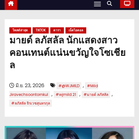
โพสต์ล่าสุด
TIKTOK
ดารา
เน็ตไอดอล
มายด์ ลภัสลัล นักแสดงสาว
คอนเทนต์แน่นขวัญใจโซเชีย
ล
มิ.ย. 23, 2026
,
#@WJMILD
#Mild
,
,
,
Jiravechsoontornkul
#wjmild.21
#มายด์ ลภัสลัล
#ลภัสลัล จิรเวชสุนทรกุล