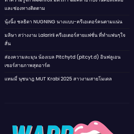
และช่องทางติดตาม
นุ้งนิ้ง ชลธิดา NUGNING นางแบบ-ครีเอเตอร์คนตามแน่น
มลิษา สว่างงาม Lalaririi ครีเอเตอร์สายแฟชั่น ที่ทำแฟนๆใจ
สั่น
ส่องความละมุน น้องเบล Pitchytd (pitcyt.d) อินฟลูเอน
เซอร์สายภาพสุดอาร์ต
แทมมี่ นุชนาฎ MUT Krabi 2025 สาวงามสายโมเดล