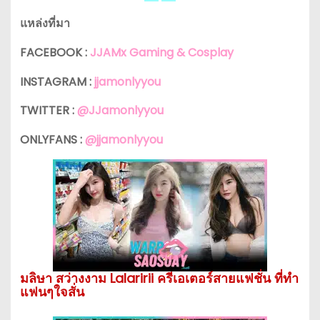
แหล่งที่มา
FACEBOOK :
JJAMx Gaming & Cosplay
INSTAGRAM :
jjamonlyyou
TWITTER :
@JJamonlyyou
ONLYFANS :
@jjamonlyyou
มลิษา สว่างงาม Lalaririi ครีเอเตอร์สายแฟชั่น ที่ทำ
แฟนๆใจสั่น