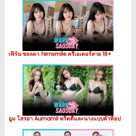
เฟิร์น ชลลดา fernsmile ครีเอเตอร์สาย 18+
อูม โสรยา Aumamii พริตตี้และนางแบบตัวท็อป