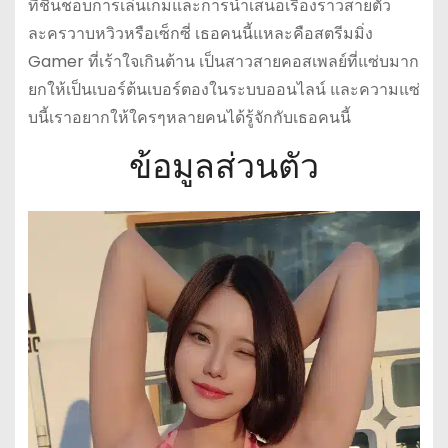
ที่ชื่นชอบการเล่นเกมและการนำเสนอเรื่องราวสายตัว
ละครวาบหวิวหรือเซ็กซี่ เธอคนนี้แหละคือสตรีมมิ่ง
Gamer ที่เร้าใจเกินต้าน เป็นสาวสายคอสเพลย์ที่แซ่บมาก
ยกให้เป็นเบอร์ต้นเบอร์ตองในระบบออนไลน์ และความแซ่
บนี้เราอยากให้ใครๆหลายคนได้รู้จักกับเธอคนนี้
ข้อมูลส่วนตัว