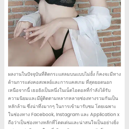
ผลงานในปัจจุบันที่ติดกระแสลมบนแบบไม่ยั้ง ก็คงจะมีทาง
ด้านการแต่งคอสเพลย์และการแคสเกม ที่สุดยอดนอก
เหนือจากนี้ เธอยังเป็นหนึ่งในเน็ตไอดอลที่กำลังได้รับ
ความนิยมและมีผู้ติดตามหลากหลายช่องทางรวมกันเป็น
หลักล้าน ซึ่งน่าทึ่งมากๆ ในการเข้ามารับชม โดยเฉพาะ
ในช่องทาง Facebook, Instagram และ Application x
ถือว่าเป็นช่องทางหลักที่โดดเด่นและน่าสนใจเป็นอย่างยิ่ง