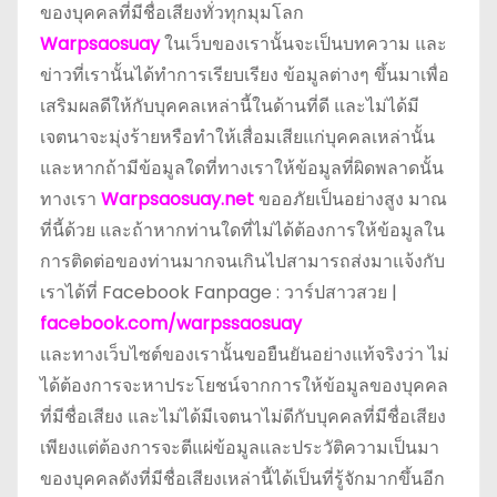
ของบุคคลที่มีชื่อเสียงทั่วทุกมุมโลก
Warpsaosuay
ในเว็บของเรานั้นจะเป็นบทความ และ
ข่าวที่เรานั้นได้ทำการเรียบเรียง ข้อมูลต่างๆ ขึ้นมาเพื่อ
เสริมผลดีให้กับบุคคลเหล่านี้ในด้านที่ดี และไม่ได้มี
เจตนาจะมุ่งร้ายหรือทำให้เสื่อมเสียแก่บุคคลเหล่านั้น
และหากถ้ามีข้อมูลใดที่ทางเราให้ข้อมูลที่ผิดพลาดนั้น
ทางเรา
Warpsaosuay.net
ขออภัยเป็นอย่างสูง มาณ
ที่นี้ด้วย และถ้าหากท่านใดที่ไม่ได้ต้องการให้ข้อมูลใน
การติดต่อของท่านมากจนเกินไปสามารถส่งมาแจ้งกับ
เราได้ที่ Facebook Fanpage : วาร์ปสาวสวย |
facebook.com/warpssaosuay
และทางเว็บไซต์ของเรานั้นขอยืนยันอย่างแท้จริงว่า ไม่
ได้ต้องการจะหาประโยชน์จากการให้ข้อมูลของบุคคล
ที่มีชื่อเสียง และไม่ได้มีเจตนาไม่ดีกับบุคคลที่มีชื่อเสียง
เพียงแต่ต้องการจะตีแผ่ข้อมูลและประวัติความเป็นมา
ของบุคคลดังที่มีชื่อเสียงเหล่านี้ได้เป็นที่รู้จักมากขึ้นอีก