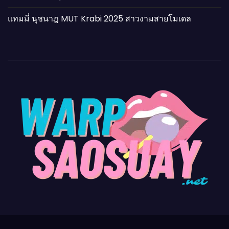
แทมมี่ นุชนาฎ MUT Krabi 2025 สาวงามสายโมเดล