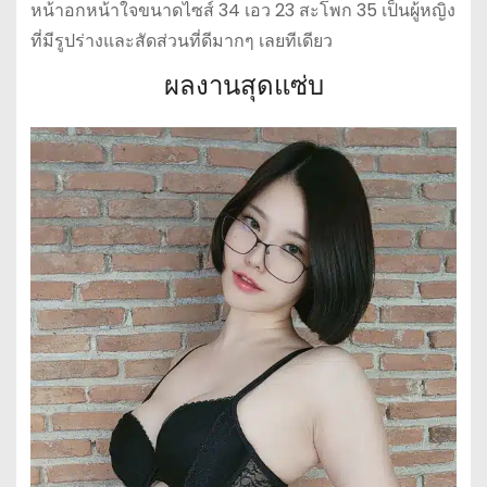
หน้าอกหน้าใจขนาดไซส์ 34 เอว 23 สะโพก 35 เป็นผู้หญิง
ที่มีรูปร่างและสัดส่วนที่ดีมากๆ เลยทีเดียว
ผลงานสุดแซ่บ