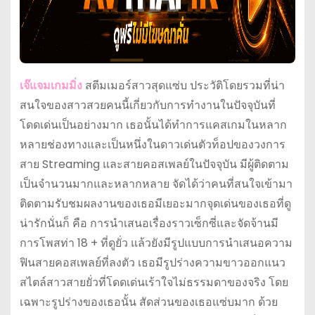
เจ๊แจมเกมมิ่ง
สตีมเมอร์สาวสุดแซ่บ ประวัติโดยรวมที่น่า
สนใจของสาวสวยคนนี้เกี่ยวกับการทำงานในปัจจุบันที่
โดดเด่นเป็นอย่างมาก เธอนั้นได้ทำการแคสเกมในหลาก
หลายช่องทางและเป็นหนึ่งในดาวเด่นตัวท็อปของวงการ
สาย Streaming และสายคอสเพลย์ในปัจจุบัน มีผู้ติดตาม
เป็นจำนวนมากและหลากหลาย จัดได้ว่าคนที่สนใจเข้ามา
ติดตามรับชมผลงานของเธอมีเยอะมากจุดเด่นของเธอที่ดู
น่ารักนั่นก็ คือ การนำเสนอเรื่องราวเซ็กซี่และจัดจ้านมี
การโพสท่า 18 + ที่ดูยั่ว แล้วยังมีรูปแบบการนำเสนอความ
ฟินสายคอสเพลย์ที่ลงตัว เธอมีรูปร่างความขาวออกแนว
สไตล์สาวสายยั่วที่โดดเด่นเร้าใจไม่ธรรมดาของจริง โดย
เฉพาะรูปร่างของเธอนั้น สัดส่วนของเธอแซ่บมาก ด้วย