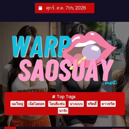
S
ศุกร์. ส.ค. 7th, 2026
k
i
p
t
o
c
o
n
t
e
n
Top Tags
t
นมใหญ่
เน็ตไอดอล
โอนลี่แฟน
นางแบบ
พริตตี้
ดาวทวิต
น่ารัก