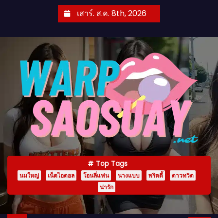
S
เสาร์. ส.ค. 8th, 2026
k
i
p
t
o
c
o
n
t
e
n
Top Tags
t
นมใหญ่
เน็ตไอดอล
โอนลี่แฟน
นางแบบ
พริตตี้
ดาวทวิต
น่ารัก