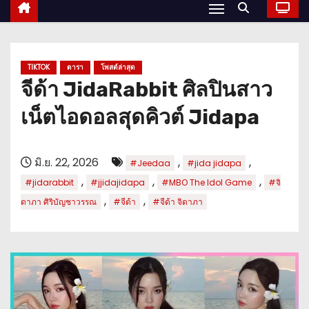
TIKTOK
ดารา
โพสต์ล่าสุด
จีด้า JidaRabbit ศิลปินสาว
เน็ตไอดอลสุดคิวต์ Jidapa
มิ.ย. 22, 2026
,
,
#Jeedaa
#jida jidapa
,
,
,
#jidarabbit
#jjidajidapa
#MBO The Idol Game
#จิ
,
,
ดาภา ศิริบัญชาวรรณ
#จีด้า
#จีด้า จิดาภา