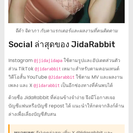
จีด้า จิดาภา กับคาแรกเตอร์และผลงานที่คนติดตาม
Social ล่าสุดของ JidaRabbit
Instagram
ใช้ตามรูปและอัปเดตส่วนตัว
@jjidajidapa
ส่วน TikTok
เหมาะสำหรับตามคอนเทนต์
@jidarabbit
วิดีโอสั้น YouTube
ใช้ตาม MV และผลงาน
@Jidarabbit
เพลง และ X
เป็นอีกช่องทางที่ค้นพบได้
@jidarabbit
ด้วยชื่อ JidaRabbit ที่ค่อนข้างจำง่าย จึงมีโอกาสเจอ
บัญชีแฟนหรือบัญชี repost ได้ แนะนำให้กดจากลิงก์ด้าน
ล่างเพื่อเลี่ยงบัญชีสับสน
หมายเหตุ:
อัปเดตล่าสุด: เพิ่ม X @jidarabbit และ