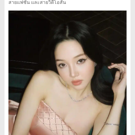
สายแฟชั่น และสายวิดีโอสั้น