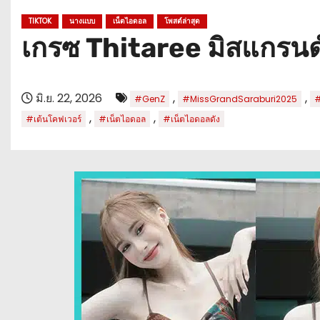
TIKTOK
นางแบบ
เน็ตไอดอล
โพสต์ล่าสุด
เกรซ Thitaree มิสแกรน
มิ.ย. 22, 2026
,
,
#GenZ
#MissGrandSaraburi2025
#
,
,
#เต้นโคฟเวอร์
#เน็ตไอดอล
#เน็ตไอดอลดัง