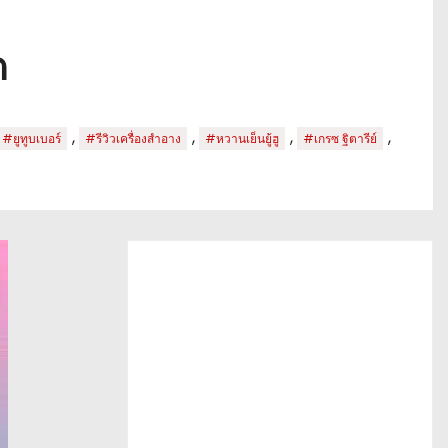
ต
,
,
,
,
#ยูทูบเบอร์
#รีวิวเครื่องสำอาง
#หวานเย็นยู้ฮู
#เกรซ ฐิตารีย์