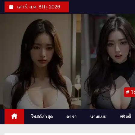
S
เสาร์. ส.ค. 8th, 2026
k
i
p
t
o
c
o
n
t
e
T
n
t
โพสต์ล่าสุด
ดารา
นางแบบ
พริตตี้