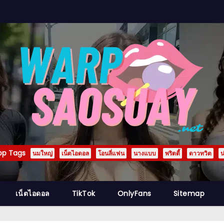
op Tags
นมใหญ่
เน็ตไอดอล
โอนลี่แฟน
นางแบบ
พริตตี้
ดาวทวิต
น
เน็ตไอดอล
TikTok
OnlyFans
Sitemap