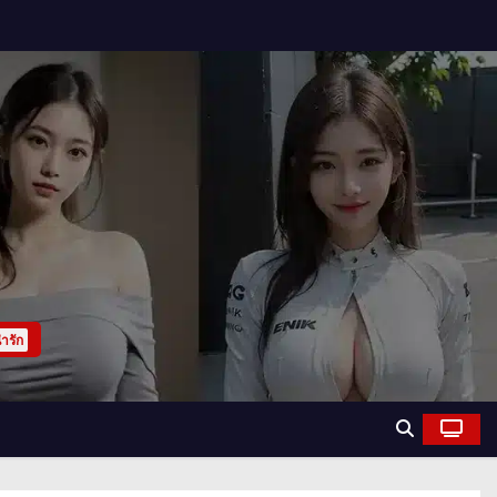
่ารัก