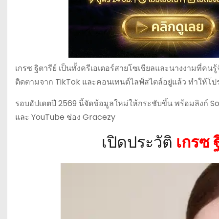
เกรซ ฐิตารีย์ เป็นทั้งครีเอเตอร์สายโซเชียลและนางงามที่คนรู
ติดตามจาก TikTok และคอนเทนต์ไลฟ์สไตล์อยู่แล้ว ทำให้โป
รอบอัปเดตปี 2569 นี้จัดข้อมูลใหม่ให้กระชับขึ้น พร้อมลิงก์ So
และ YouTube ช่อง Gracezy
เปิดประวัติ
เกรซ ฐ