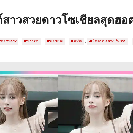
ด์สาวสวยดาวโซเชียลสุดฮอ
,
,
,
,
,
ดาวtiktok
#นางงาม
#นางแบบ
#น่ารัก
#มิสแกรนด์สระบุรี2025