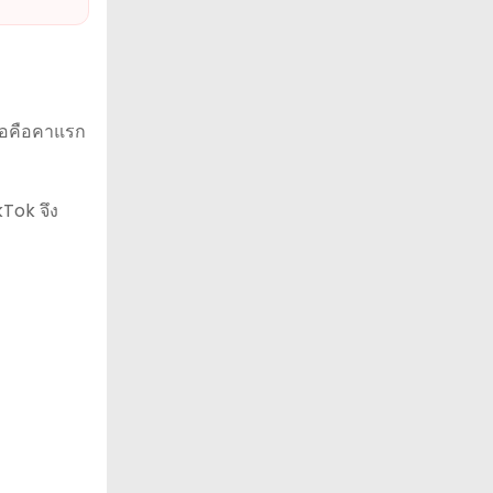
เธอคือคาแรก
Tok จึง