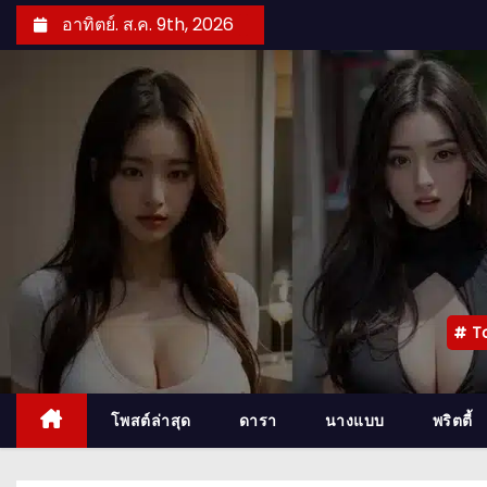
S
อาทิตย์. ส.ค. 9th, 2026
k
i
p
t
o
c
o
n
t
e
T
n
t
โพสต์ล่าสุด
ดารา
นางแบบ
พริตตี้