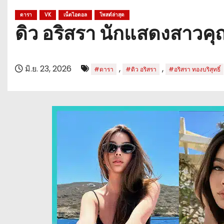
ดารา
VK
เน็ตไอดอล
โพสต์ล่าสุด
ดิว อริสรา นักแสดงสาวค
มิ.ย. 23, 2026
,
,
#ดารา
#ดิว อริสรา
#อริสรา ทองบริสุทธิ์