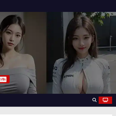
่ารัก