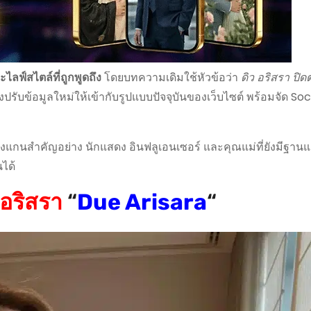
ไลฟ์สไตล์ที่ถูกพูดถึง
โดยบทความเดิมใช้หัวข้อว่า
ดิว อริสรา ปิ
ึงปรับข้อมูลใหม่ให้เข้ากับรูปแบบปัจจุบันของเว็บไซต์ พร้อมจัด Soc
คงแกนสำคัญอย่าง นักแสดง อินฟลูเอนเซอร์ และคุณแม่ที่ยังมีฐาน
นได้
 อริสรา
“
Due Arisara
“