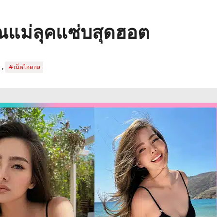
ุณแม่ลุคแซ่บสุดฮอต
,
#เน็ตไอดอล