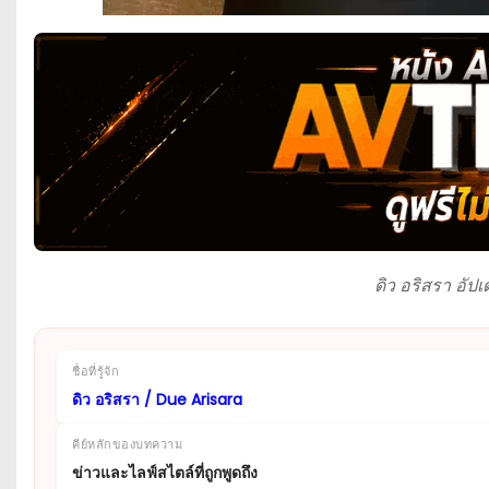
ดิว อริสรา อัป
ชื่อที่รู้จัก
ดิว อริสรา / Due Arisara
คีย์หลักของบทความ
ข่าวและไลฟ์สไตล์ที่ถูกพูดถึง