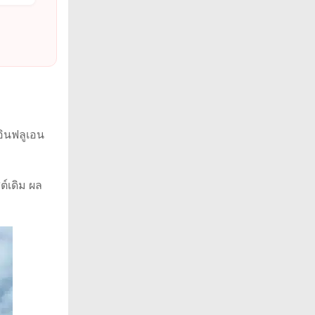
อินฟลูเอน
์เดิม ผล