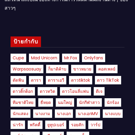
สาวๆ
ป้ายกำกับ
Cupe
Mad Unicorn
Mr.fox
Onlyfans
Warpsaosuay
ก็มาดิค้าบ
ขาวหมวย
คอสเพลย์
ดัดฟัน
ดารา
ดาราเอวี
ดาวtiktok
ดาว TikTok
ดาวติ๊กต็อก
ดาวทวิต
ดาวโอนลี่แฟน
ดีเจ
ทีมชาติไทย
ธี่หยด
นมใหญ่
นักกีฬาสาว
นักร้อง
นักแสดง
นางงาม
นางเอก
นางเอกMV
นางแบบ
น่ารัก
พริตตี้
ยูทูปเบอร์
รอยสัก
วาร์ป