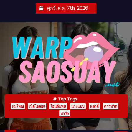
S
ศุกร์. ส.ค. 7th, 2026
k
i
p
t
o
c
o
n
t
e
n
Top Tags
t
นมใหญ่
เน็ตไอดอล
โอนลี่แฟน
นางแบบ
พริตตี้
ดาวทวิต
น่ารัก