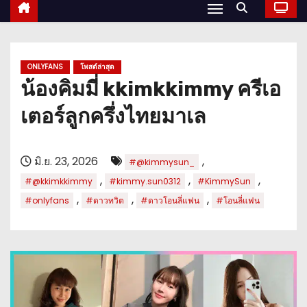
ONLYFANS
โพสต์ล่าสุด
น้องคิมมี่ kkimkkimmy ครีเอ
เตอร์ลูกครึ่งไทยมาเล
มิ.ย. 23, 2026
,
#@kimmysun_
,
,
,
#@kkimkkimmy
#kimmy.sun0312
#KimmySun
,
,
,
#onlyfans
#ดาวทวิต
#ดาวโอนลี่แฟน
#โอนลี่แฟน