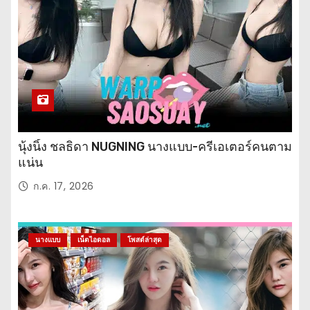
นุ้งนิ้ง ชลธิดา NUGNING นางแบบ-ครีเอเตอร์คนตาม
แน่น
ก.ค. 17, 2026
นางแบบ
เน็ตไอดอล
โพสต์ล่าสุด