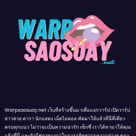
Warpsaosuay.net เว็บที่สร้างขึ้นมาเพื่อแจกวาร์ป เปิดวาร์ป
สาวสวย ดารา นักแสดง เน็ตไอดอล คัดมาให้แล้วที่นี่ที่เดียว
ครบทุกแนว ไม่ว่าจะเป็นความน่ารัก เซ็กซี่ เราได้หามาให้คุณ
แล้วที่นี่ และยังมีช่องทางกาในการรติดตามผลงานต่างๆ ของ