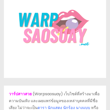
วาร์ปสาวสวย
(Warpsaosuay) เว็บไซต์ที่สร้างมาเพื่อ
ความบันเทิง และเผยแพร่ข้อมูลของเหล่าบุคคลที่มีชื่อ
เสียง ไม่ว่าจะเป็น
ดารา
นักแสดง นักร้อง นางแบบ
หรือ