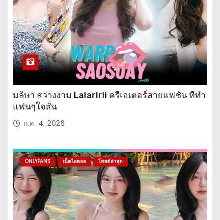
มลิษา สว่างงาม Lalaririi ครีเอเตอร์สายแฟชั่น ที่ทำ
แฟนๆใจสั่น
ก.ค. 4, 2026
ONLYFANS
เน็ตไอดอล
โพสต์ล่าสุด